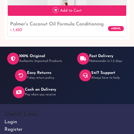
৳ 1,300
16% off
Add to Cart
Palmer's Coconut Oil Formula Conditioning
400ML
৳ 1,450
Shampoo With Tahitian Monoi
100% Original
Fast Delivery
Authentic Imported Products
Nationwide in 1-3 days
Easy Returns
24/7 Support
৳ 1,450
7-day return policy
Always here to help
Cash on Delivery
Pay when you receive
Useful Links
Login
Register