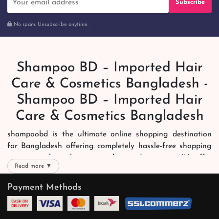
Subscribe
No spam. Unsubscribe anytime.
Shampoo BD – Imported Hair
Care & Cosmetics Bangladesh -
Shampoo BD – Imported Hair
Care & Cosmetics Bangladesh
shampoobd is the ultimate online shopping destination
for Bangladesh offering completely hassle-free shopping
experience through secure and trusted gateways. We offer
Read more ▼
you trendy and reliable shopping with all your preferred
brands and more. Now shopping is easier, quicker and
Payment Methods
always joyous. We help you mark the exact choice here.
We offer our customers with memorable online shopping