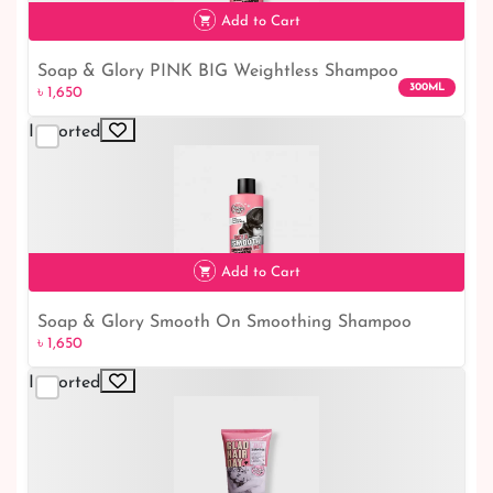
৳ 1,500
Add to Cart
Soap & Glory PINK BIG Weightless Shampoo
300ML
৳ 1,650
300ml: The Ultimate Volumizing Solution
Imported
৳ 1,650
Add to Cart
Soap & Glory Smooth On Smoothing Shampoo
৳ 1,650
300ml: Achieve Silky Hair
Imported