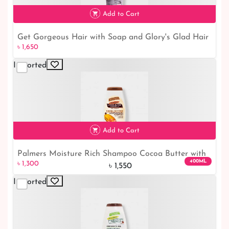
৳ 1,650
Add to Cart
Get Gorgeous Hair with Soap and Glory's Glad Hair
৳ 1,650
Day Shampoo
Imported
৳ 1,650
Add to Cart
Palmers Moisture Rich Shampoo Cocoa Butter with
400ML
৳ 1,300
Vitamin-E
৳ 1,550
Imported