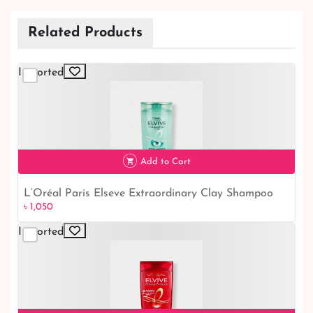
Related Products
Imported
Add to Cart
L’Oréal Paris Elseve Extraordinary Clay Shampoo
৳ 1,050
for Oily Hair
Imported
৳ 1,050