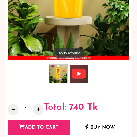
Tap to expand
Total:
740
Tk
ADD TO CART
BUY NOW