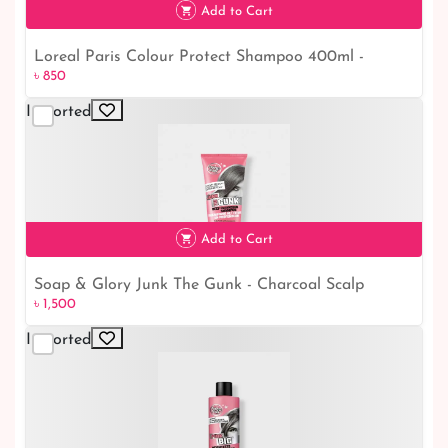
Add to Cart
Loreal Paris Colour Protect Shampoo 400ml -
৳ 850
Maintain Vibrant Hair with This Effective Formula
Imported
৳ 850
Add to Cart
Soap & Glory Junk The Gunk - Charcoal Scalp
৳ 1,500
Exfoliating ShampooSoap & Glory Junk The Gunk -
Charcoal Scalp Exfoliating Shampoo
Imported