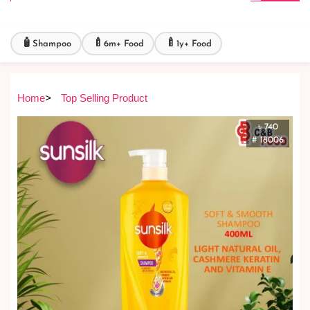
🧴
🍼
🍼
Shampoo
6m+ Food
1y+ Food
Home
>
Top Selling Product
৳ 740
# 18006