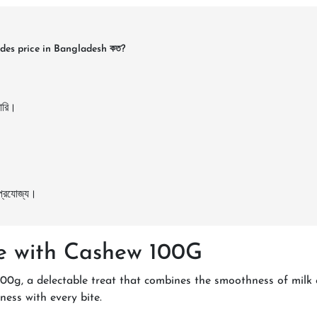
des price in Bangladesh কত?
ারি।
 প্রযোজ্য।
te with Cashew 100G
00g, a delectable treat that combines the smoothness of milk 
ess with every bite.