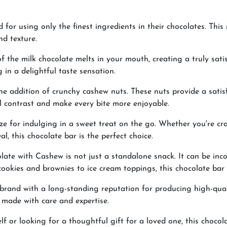
d for using only the finest ingredients in their chocolates. T
nd texture.
the milk chocolate melts in your mouth, creating a truly satisf
 in a delightful taste sensation.
e addition of crunchy cashew nuts. These nuts provide a satis
l contrast and make every bite more enjoyable.
size for indulging in a sweet treat on the go. Whether you're cr
l, this chocolate bar is the perfect choice.
late with Cashew is not just a standalone snack. It can be inc
cookies and brownies to ice cream toppings, this chocolate bar o
d brand with a long-standing reputation for producing high-qua
t made with care and expertise.
f or looking for a thoughtful gift for a loved one, this chocol