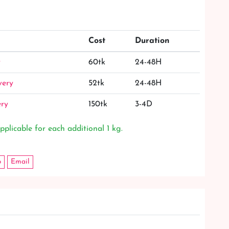
Cost
Duration
y
60tk
24-48H
very
52tk
24-48H
ery
150tk
3-4D
pplicable for each additional 1 kg.
p
Email