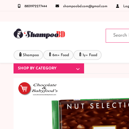
8801972277444
shampoobd.com@gmail.com
Logi
াসায় কল করুনঃ ( IMO + Whatsapp ) +8801972277444 সহজে অর্ডার করতে প্রোডাক্ট পেজে আপনার মো
🧴
🍼
🍼
Shampoo
6m+ Food
1y+ Food
SHOP BY CATEGORY