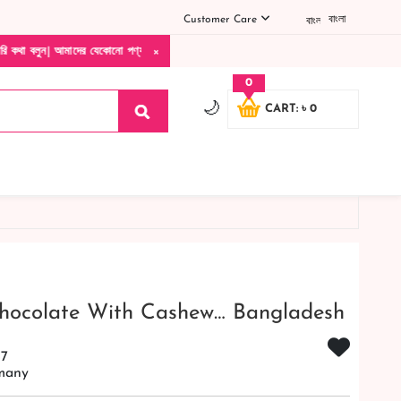
Customer Care
বাংলা
×
দের যেকোনো পণ্য হাতে নিয়ে দেখে টাকা দিবেন ডেলিভারি ম্যান চলে যাওয়ার পরে কোনরকম পণ্য ভে
0
🌙
CART: ৳ 0
 Chocolate With Cashew… Bangladesh
47
many