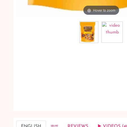
Hover to zoom
ENGLISH
বাংলা
REVIEWS
▶️ VIDEOS (4