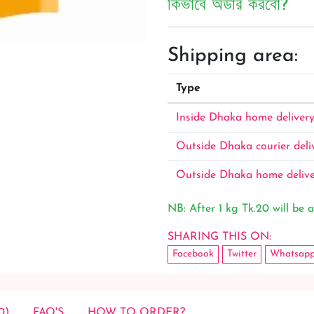
কিভাবে অর্ডার করবো?
Shipping area:
Type
Inside Dhaka home deliver
Outside Dhaka courier deli
Outside Dhaka home deliv
NB: After 1 kg Tk.20 will be a
SHARING THIS ON:
Facebook
Twitter
Whatsap
0)
FAQ'S
HOW TO ORDER?