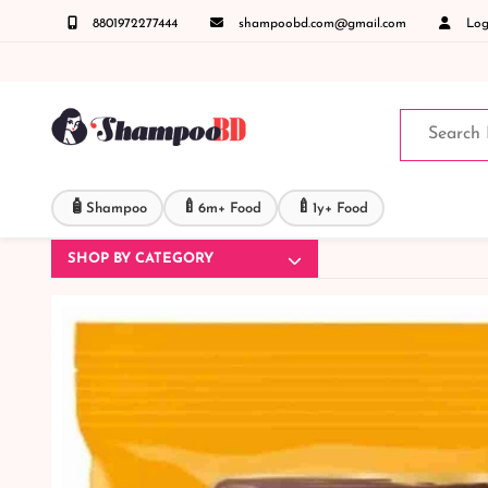
8801972277444
shampoobd.com@gmail.com
Logi
( IMO + Whatsapp ) +8801972277444 সহজে অর্ডার করতে প্রোডাক্ট পেজে আপনার মোবাইল নাম্বার দ
🧴
🍼
🍼
Shampoo
6m+ Food
1y+ Food
SHOP BY CATEGORY