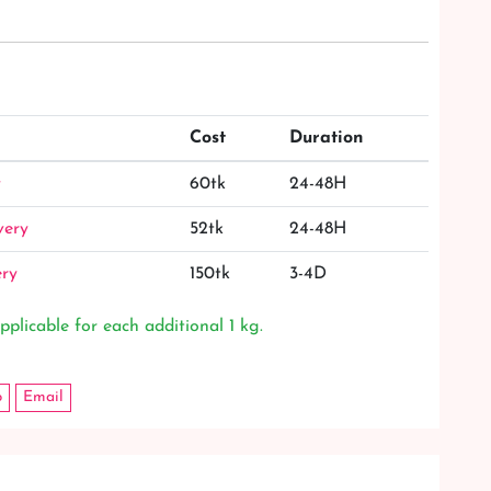
Cost
Duration
y
60tk
24-48H
very
52tk
24-48H
ery
150tk
3-4D
pplicable for each additional 1 kg.
p
Email