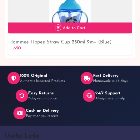
Add to Cart
Tommee Tippee Straw Cup 230ml 9m+ (Blue)
৳ 650
৳ 650
100% Original
Fast Delivery
Authentic Imported Products
Nationwide in 1-3 days
Easy Returns
24/7 Support
7-day return policy
Always here to help
Cash on Delivery
Pay when you receive
Useful Links