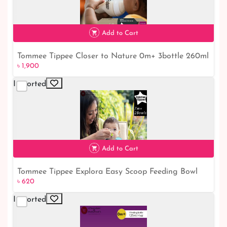
Add to Cart
Tommee Tippee Closer to Nature 0m+ 3bottle 260ml
৳ 1,900
৳ 1,900
Imported
Add to Cart
Tommee Tippee Explora Easy Scoop Feeding Bowl
৳ 620
৳ 620
Lid and Spoon (Colours May Vary) 7m+
Imported