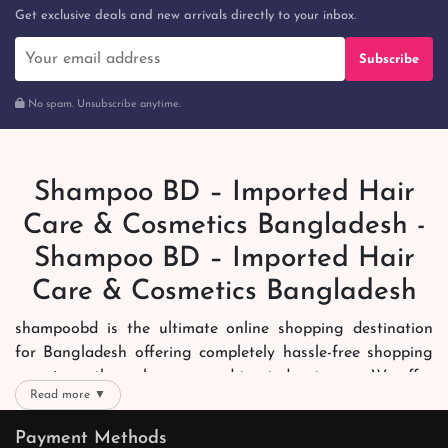
Get exclusive deals and new arrivals directly to your inbox.
Subscribe
No spam. Unsubscribe anytime.
Shampoo BD – Imported Hair
Care & Cosmetics Bangladesh -
Shampoo BD – Imported Hair
Care & Cosmetics Bangladesh
shampoobd is the ultimate online shopping destination
for Bangladesh offering completely hassle-free shopping
experience through secure and trusted gateways. We offer
Read more ▼
you trendy and reliable shopping with all your preferred
brands and more. Now shopping is easier, quicker and
Payment Methods