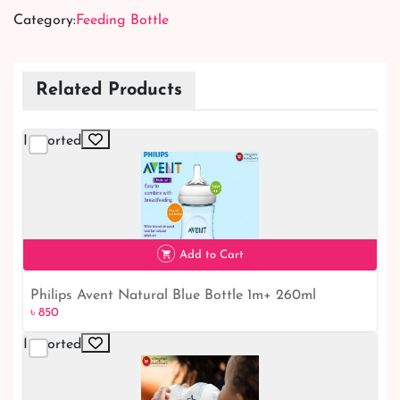
Category:
Feeding Bottle
Related Products
Imported
Add to Cart
Philips Avent Natural Blue Bottle 1m+ 260ml
৳ 850
৳ 850
Imported