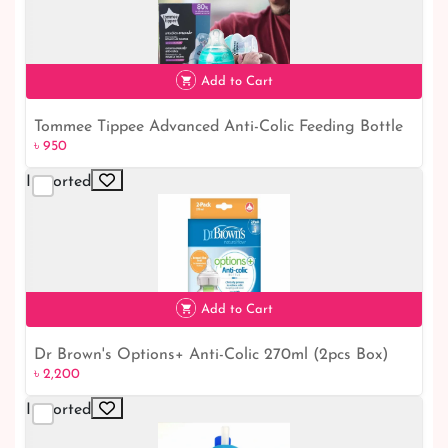
Add to Cart
Tommee Tippee Advanced Anti-Colic Feeding Bottle
৳ 950
৳ 950
0m+ 260ml (1pcs) Aqua
Imported
Add to Cart
Dr Brown's Options+ Anti-Colic 270ml (2pcs Box)
৳ 2,200
৳ 2,200
Imported