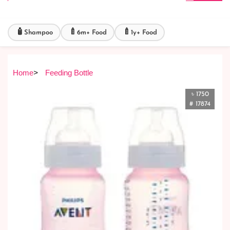
🧴
🍼
🍼
Shampoo
6m+ Food
1y+ Food
Home
>
Feeding Bottle
৳ 1750
# 17874