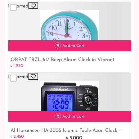
Imported
Add to Cart
ORPAT TBZL-617 Beep Alarm Clock in Vibrant
৳ 1,250
৳ 1,250
Green - Sleek and Stylish Design, Perfect for Waking
Up in Style
Imported
Add to Cart
Al-Harameen HA-3005 Islamic Table Azan Clock -
৳ 2,450
51% off
৳ 2,450
Black
৳ 5,000