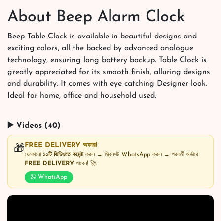
About Beep Alarm Clock
Beep Table Clock is available in beautiful designs and
exciting colors, all the backed by advanced analogue
technology, ensuring long battery backup. Table Clock is
greatly appreciated for its smooth finish, alluring designs
and durability. It comes with eye catching Designer look.
Ideal for home, office and household used.
▶️ Videos (40)
FREE DELIVERY অফার!
🎁
যেকোনো
১০টি ভিডিওতে কমেন্ট
করুন → স্ক্রিনশট WhatsApp করুন → পরবর্তী অর্ডারে
FREE DELIVERY
পাবেন! 🚀
WhatsApp