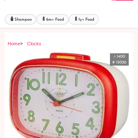
🧴
🍼
🍼
Shampoo
6m+ Food
1y+ Food
Home
>
Clocks
৳ 1400
# 15026