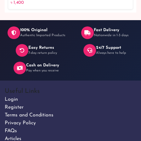
৳ 1,400
100% Original
Fast Delivery
Authentic Imported Products
Nationwide in 1-3 days
Easy Returns
24/7 Support
7-day return policy
Always here to help
Cash on Delivery
Pay when you receive
Useful Links
Login
Register
Terms and Conditions
Privacy Policy
FAQs
Articles