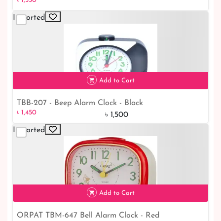
৳ 1,550
Imported
Add to Cart
TBB-207 - Beep Alarm Clock - Black
৳ 1,450
৳ 1,450
৳ 1,500
Imported
Add to Cart
ORPAT TBM-647 Bell Alarm Clock - Red
৳ 1,400