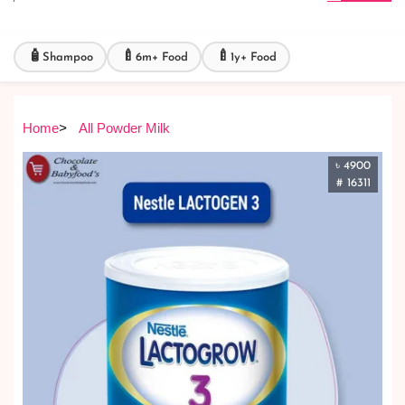
🧴
🍼
🍼
Shampoo
6m+ Food
1y+ Food
Home
>
All Powder Milk
৳ 4900
# 16311