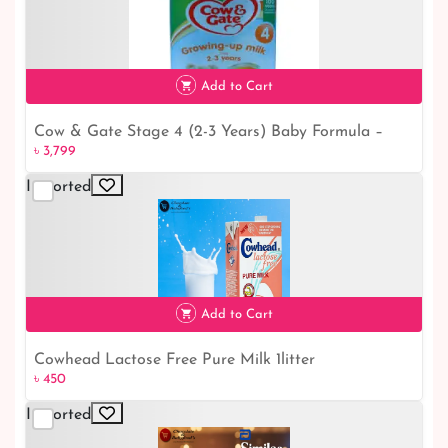
Add to Cart
Cow & Gate Stage 4 (2-3 Years) Baby Formula –
৳ 3,799
800g
Imported
৳ 3,799
Add to Cart
Cowhead Lactose Free Pure Milk 1litter
৳ 450
৳ 450
Imported