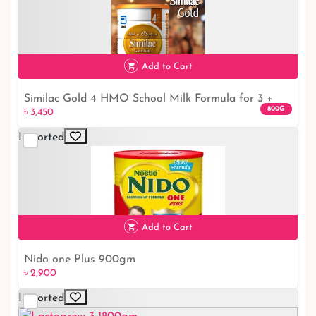
Add to Cart
Similac Gold 4 HMO School Milk Formula for 3 +
৳ 3,450
800G
৳ 3,450
years 800 grm
Imported
Add to Cart
Nido one Plus 900gm
৳ 2,900
৳ 2,900
Imported