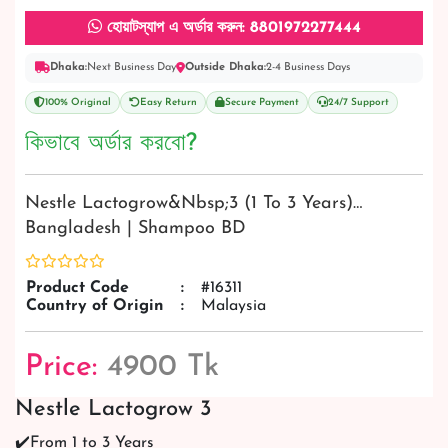
হোয়াটস্যাপ এ অর্ডার করুন: 8801972277444
Dhaka:
Next Business Day
Outside Dhaka:
2-4 Business Days
100% Original
Easy Return
Secure Payment
24/7 Support
কিভাবে অর্ডার করবো?
Nestle Lactogrow&nbsp;3 (1 To 3 Years)…
Bangladesh | Shampoo BD
Product Code
:
#16311
Country of Origin
:
Malaysia
Price:
4900 Tk
Nestle Lactogrow 3
✔️From 1 to 3 Years