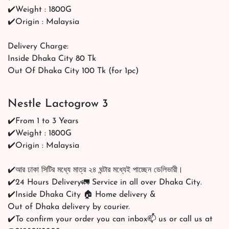
✔️Weight : 1800G
✔️Origin : Malaysia
Delivery Charge:
Inside Dhaka City 80 Tk
Out Of Dhaka City 100 Tk (for 1pc)
Nestle Lactogrow 3
✔️From 1 to 3 Years
✔️Weight : 1800G
✔️Origin : Malaysia
✔️আর ঢাকা সিটির মধ্যে মাত্র ২৪ ঘন্টার মধ্যেই পাচ্ছেন ডেলিভারী।
✔️24 Hours Delivery🚛 Service in all over Dhaka City.
✔️Inside Dhaka City 🏠 Home delivery &
Out of Dhaka delivery by courier.
✔️To confirm your order you can inbox📫 us or call us at