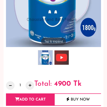
Tap to expand
Total:
4900
Tk
ADD TO CART
BUY NOW