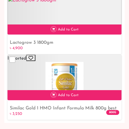
Add to Cart
Lactogrow 3 1800gm
৳ 4,900
৳ 4,900
Imported
Add to Cart
Similac Gold 1 HMO Infant Formula Milk 800g best
৳ 3,250
800G
৳ 3,250