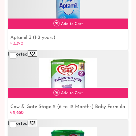
Add to Cart
Aptamil 3 (1-2 years)
৳ 3,390
Imported
৳ 3,390
Add to Cart
Cow & Gate Stage 2 (6 to 12 Months) Baby Formula
৳ 2,650
৳ 2,650
– 800g
Imported