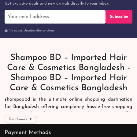
Get exclusive deals and new arrivals directly to your inbox.
Subscribe
No spam. Unsubscribe anytime.
Shampoo BD – Imported Hair
Care & Cosmetics Bangladesh -
Shampoo BD – Imported Hair
Care & Cosmetics Bangladesh
shampoobd is the ultimate online shopping destination
for Bangladesh offering completely hassle-free shopping
experience through secure and trusted gateways. We offer
Read more ▼
you trendy and reliable shopping with all your preferred
brands and more. Now shopping is easier, quicker and
Payment Methods
always joyous. We help you mark the exact choice here.