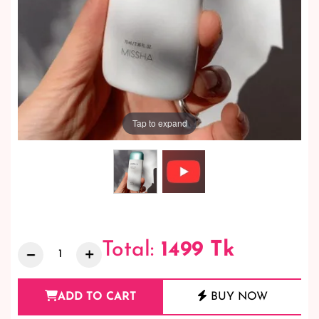
Tap to expand
Total:
1499
Tk
ADD TO CART
BUY NOW