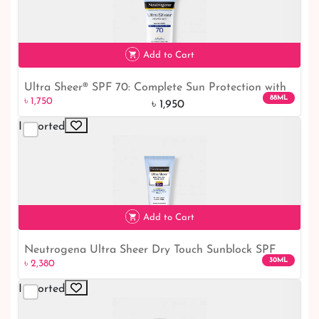
৳ 1,850
10% off
Add to Cart
Ultra Sheer® SPF 70: Complete Sun Protection with
88ML
৳ 1,750
Dry-Touch Finish
৳ 1,950
Imported
৳ 1,750
10% off
Add to Cart
Neutrogena Ultra Sheer Dry Touch Sunblock SPF
30ML
৳ 2,380
50+
Imported