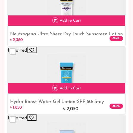
৳ 1,850
10% off
Add to Cart
Neutrogena Ultra Sheer Dry Touch Sunscreen Lotion
88ML
৳ 2,380
- SPF 55
Imported
৳ 2,380
Add to Cart
Hydro Boost Water Gel Lotion SPF 50: Stay
88ML
৳ 1,850
Hydrated and Protected All Day!
৳ 2,050
Imported