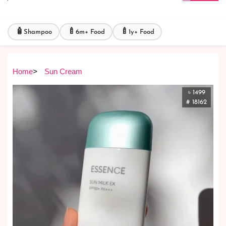
🧴
🍼
🍼
Shampoo
6m+ Food
1y+ Food
Home
>
Sun Cream
৳ 1499
# 18162