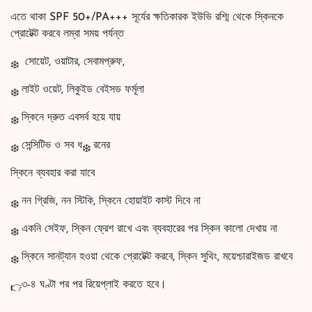
এতে থাকা SPF 50+/PA+++ সূর্যের ক্ষতিকারক ইউভি রশ্মি থেকে স্কিনকে
প্রোটেক্ট করবে লম্বা সময় পর্যন্ত
সোয়েট, ওয়াটার, সেবামপ্রুফ,
লাইট ওয়েট, লিকুইড বেইসড ফর্মূলা
স্কিনে দ্রুত এবসর্ব হয়ে যায়
সেন্সিটিভ ও সব ধ
রনের
স্কিনে ব্যবহার করা যাবে
নন গ্রিজি, নন স্টিকি, স্কিনে হোয়াইট কাস্ট দিবে না
একনি সেইফ, স্কিন ফ্রেশ রাখে এবং ব্যবহারের পর স্কিন কালো দেখায় না
স্কিনে সানট্যান হওয়া থেকে প্রোটেক্ট করবে, স্কিন সুথিং, ময়েশ্চারাইজড রাখবে
৩-৪ ঘণ্টা পর পর রিয়েপ্লাই করতে হবে।