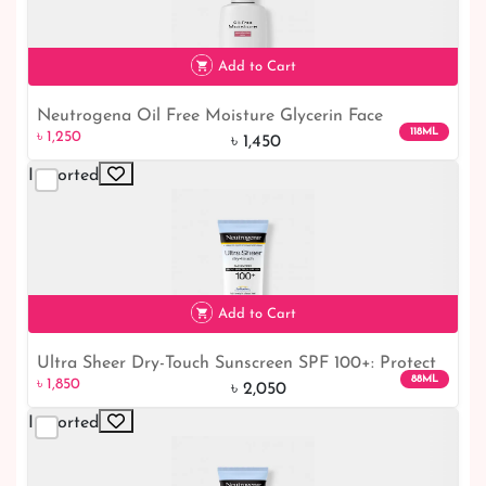
Add to Cart
Neutrogena Oil Free Moisture Glycerin Face
118ML
৳ 1,250
Moisturizer & Neck Cream: Nourish and Hydrate
৳ 1,450
Your Skin
Imported
৳ 1,250
14% off
Add to Cart
Ultra Sheer Dry-Touch Sunscreen SPF 100+: Protect
88ML
৳ 1,850
Your Skin with Broad Spectrum Coverage
৳ 2,050
Imported