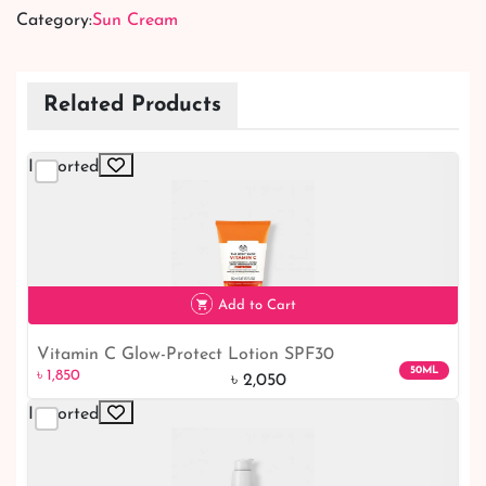
Category:
Sun Cream
Related Products
Imported
Add to Cart
Vitamin C Glow-Protect Lotion SPF30
৳ 1,850
10% off
50ML
৳ 1,850
৳ 2,050
Imported