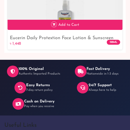
৳ 2,380
Add to Cart
Eucerin Daily Protextion Face Lotion & Sunscreen
118ML
৳ 1,448
SPF 30 Light 118ml
100% Original
Fast Delivery
Authentic Imported Products
Nationwide in 1-3 days
Easy Returns
24/7 Support
৳ 1,448
7-day return policy
Always here to help
Cash on Delivery
Pay when you receive
Useful Links