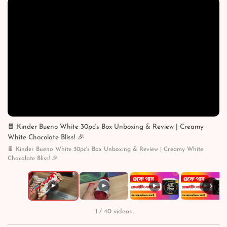
🍫 Kinder Bueno White 30pc's Box Unboxing & Review | Creamy
White Chocolate Bliss! 🎉
🍫 Kinder Bueno White 30pc's Box Unboxing & Review | Creamy White
Chocolate Bliss! 🎉
›
▶
▶
▶
▶
1 / 40 videos