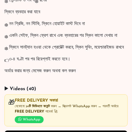
সেন্সিটিভ ও সব ধ
রনের
স্কিনে ব্যবহার করা যাবে
নন গ্রিজি, নন স্টিকি, স্কিনে হোয়াইট কাস্ট দিবে না
একনি সেইফ, স্কিন ফ্রেশ রাখে এবং ব্যবহারের পর স্কিন কালো দেখায় না
স্কিনে সানট্যান হওয়া থেকে প্রোটেক্ট করবে, স্কিন সুথিং, ময়েশ্চারাইজড রাখবে
৩-৪ ঘণ্টা পর পর রিয়েপ্লাই করতে হবে।
অর্ডার করার জন্য মেসেজ করুন অথবা কল করুন
▶️ Videos (40)
FREE DELIVERY অফার!
🎁
যেকোনো
১০টি ভিডিওতে কমেন্ট
করুন → স্ক্রিনশট WhatsApp করুন → পরবর্তী অর্ডারে
FREE DELIVERY
পাবেন! 🚀
WhatsApp