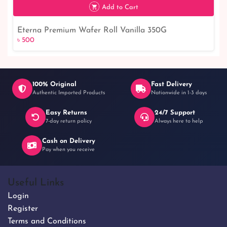
Add to Cart
Eterna Premium Wafer Roll Vanilla 350G
৳ 500
৳ 500
100% Original
Fast Delivery
Authentic Imported Products
Nationwide in 1-3 days
Easy Returns
24/7 Support
7-day return policy
Always here to help
Cash on Delivery
Pay when you receive
Useful Links
Login
Register
Terms and Conditions