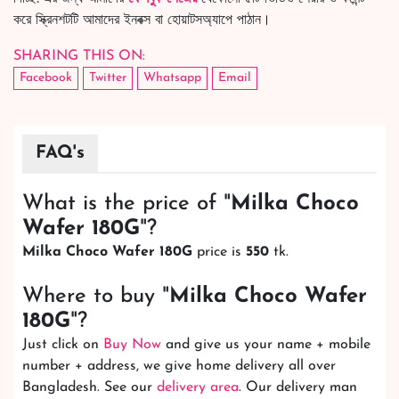
করে স্ক্রিনশটটি আমাদের ইনবক্স বা হোয়াটসঅ্যাপে পাঠান।
SHARING THIS ON:
Facebook
Twitter
Whatsapp
Email
FAQ's
What is the price of "
Milka Choco
Wafer 180G
"?
Milka Choco Wafer 180G
price is
550
tk.
Where to buy "
Milka Choco Wafer
180G
"?
Just click on
Buy Now
and give us your name + mobile
number + address, we give home delivery all over
Bangladesh. See our
delivery area
. Our delivery man