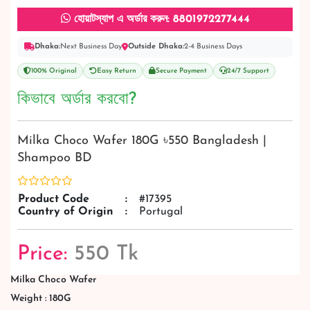
হোয়াটস্যাপ এ অর্ডার করুন: 8801972277444
Dhaka:
Next Business Day
Outside Dhaka:
2-4 Business Days
100% Original
Easy Return
Secure Payment
24/7 Support
কিভাবে অর্ডার করবো?
Milka Choco Wafer 180G ৳550 Bangladesh |
Shampoo BD
Product Code
:
#17395
Country of Origin
:
Portugal
Price:
550 Tk
Milka Choco Wafer
Weight : 180G