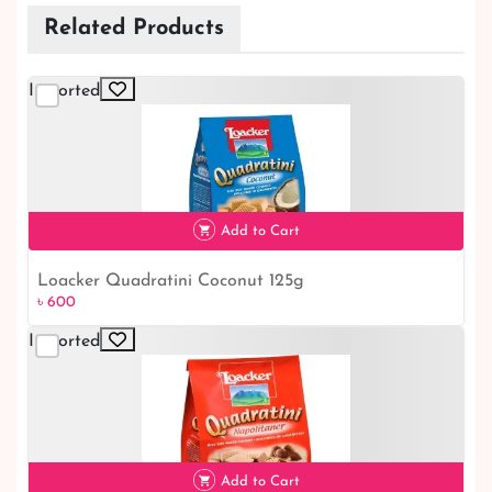
Related Products
Imported
Add to Cart
Loacker Quadratini Coconut 125g
৳ 600
৳ 600
Imported
Add to Cart