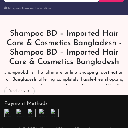
No spam. Unsubscribe anytime.
Shampoo BD – Imported Hair
Care & Cosmetics Bangladesh -
Shampoo BD – Imported Hair
Care & Cosmetics Bangladesh
shampoobd is the ultimate online shopping destination
for Bangladesh offering completely hassle-free shopping
experience through secure and trusted gateways. We offer
Read more ▼
you trendy and reliable shopping with all your preferred
brands and more. Now shopping is easier, quicker and
Payment Methods
always joyous. We help you mark the exact choice here.
We offer our customers with memorable online shopping
experience. Our dedicated shampoobd quality assurance