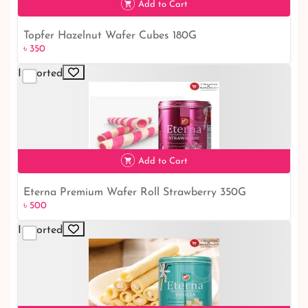
Add to Cart
Topfer Hazelnut Wafer Cubes 180G
৳ 350
৳ 350
Imported
Add to Cart
Eterna Premium Wafer Roll Strawberry 350G
৳ 500
৳ 500
Imported