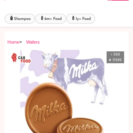
🧴
🍼
🍼
Shampoo
6m+ Food
1y+ Food
Home
>
Wafers
৳ 550
# 17395