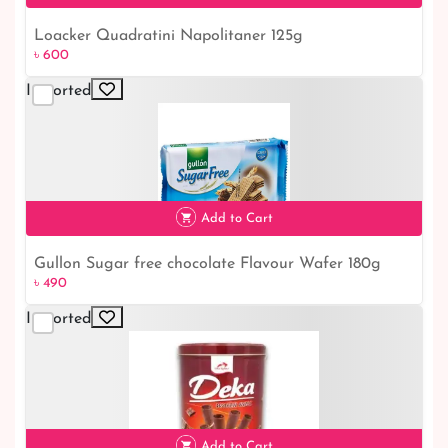
Loacker Quadratini Napolitaner 125g
৳ 600
৳ 600
Imported
Add to Cart
Gullon Sugar free chocolate Flavour Wafer 180g
৳ 490
৳ 490
Imported
Add to Cart