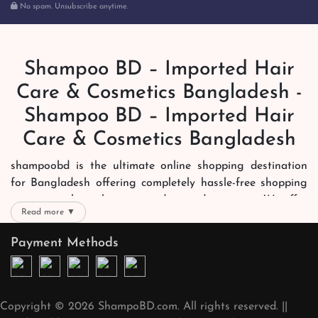
No spam. Unsubscribe anytime.
Shampoo BD – Imported Hair
Care & Cosmetics Bangladesh -
Shampoo BD – Imported Hair
Care & Cosmetics Bangladesh
shampoobd is the ultimate online shopping destination
for Bangladesh offering completely hassle-free shopping
experience through secure and trusted gateways. We offer
Read more ▼
you trendy and reliable shopping with all your preferred
brands and more. Now shopping is easier, quicker and
Payment Methods
always joyous. We help you mark the exact choice here.
We offer our customers with memorable online shopping
experience. Our dedicated shampoobd quality assurance
Copyright © 2026 ShampoBD.com. All rights reserved. ||
team works round the clock to personally make sure the