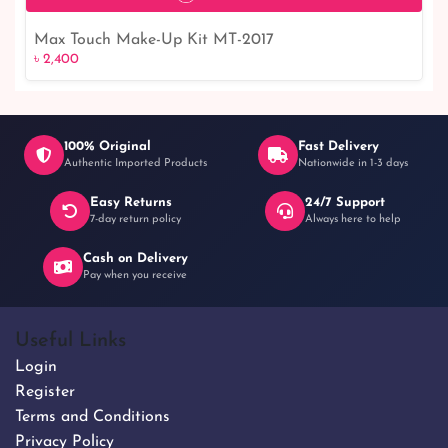
Max Touch Make-Up Kit MT-2017
৳ 2,400
৳ 2,400
100% Original
Fast Delivery
Authentic Imported Products
Nationwide in 1-3 days
Easy Returns
24/7 Support
7-day return policy
Always here to help
Cash on Delivery
Pay when you receive
Useful Links
Login
Register
Terms and Conditions
Privacy Policy