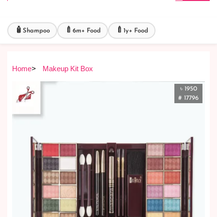
🧴
🍼
🍼
Shampoo
6m+ Food
1y+ Food
Home
>
Makeup Kit Box
৳ 1950
# 17796