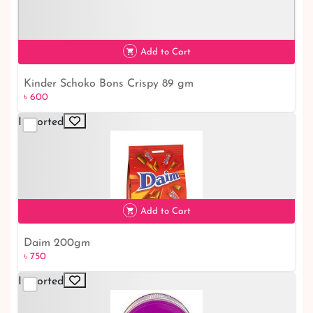
Add to Cart
Kinder Schoko Bons Crispy 89 gm
৳ 600
Imported
৳ 600
Add to Cart
Daim 200gm
৳ 750
৳ 750
Imported