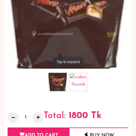
Tap to expand
Total:
1800
Tk
ADD TO CART
BUY NOW