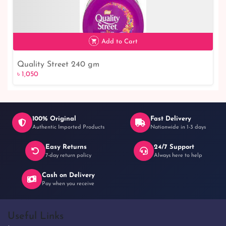
Add to Cart
Quality Street 240 gm
৳ 1,050
৳ 1,050
100% Original
Fast Delivery
Authentic Imported Products
Nationwide in 1-3 days
Easy Returns
24/7 Support
7-day return policy
Always here to help
Cash on Delivery
Pay when you receive
Useful Links