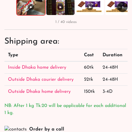
›
▶
▶
▶
▶
1 / 40 videos
Shipping area:
Type
Cost
Duration
Inside Dhaka home delivery
60tk
24-48H
Outside Dhaka courier delivery
52tk
24-48H
Outside Dhaka home delivery
150tk
3-4D
NB: After 1 kg Tk.20 will be applicable for each additional
1 kg.
Order by a call