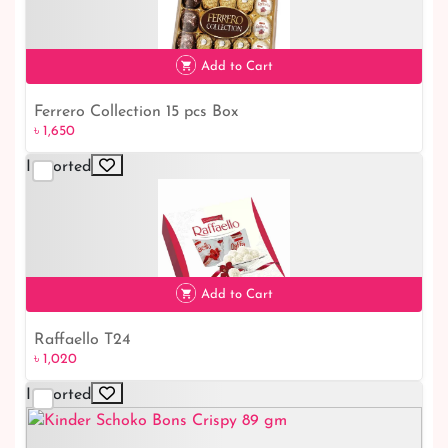
Add to Cart
Ferrero Collection 15 pcs Box
৳ 1,650
৳ 1,650
Imported
Add to Cart
Raffaello T24
৳ 1,020
৳ 1,020
Imported