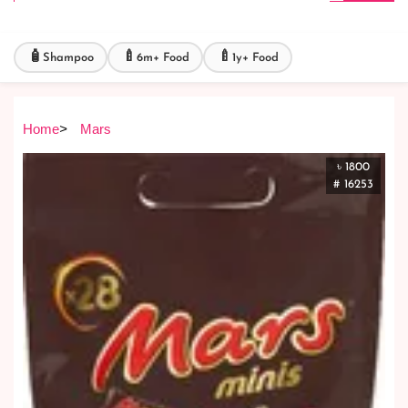
🧴
🍼
🍼
Shampoo
6m+ Food
1y+ Food
Home
>
Mars
৳ 1800
# 16253