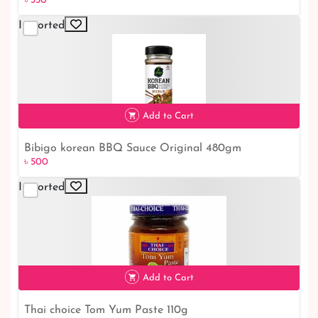
৳ 350
Imported
৳ 350
Add to Cart
Bibigo korean BBQ Sauce Original 480gm
৳ 500
৳ 500
Imported
Add to Cart
Thai choice Tom Yum Paste 110g
৳ 220