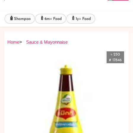
🧴
🍼
🍼
Shampoo
6m+ Food
1y+ Food
Home
>
Sauce & Mayonnaise
৳ 250
# 17846