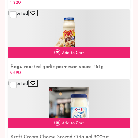
৳ 220
Imported
Add to Cart
Ragu roasted garlic parmesan sauce 453g
৳ 690
৳ 690
Imported
Add to Cart
Kraft Cream Cheese Spread Original 500gm