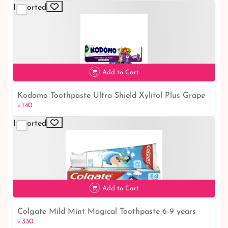
Imported
Add to Cart
Kodomo Toothpaste Ultra Shield Xylitol Plus Grape
৳ 140
৳ 140
Flavor Cream 40G
Imported
Add to Cart
Colgate Mild Mint Magical Toothpaste 6-9 years
৳ 330
৳ 330
75ml