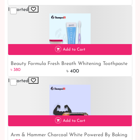
Imported
Add to Cart
Beauty Formula Fresh Breath Whitening Toothpaste
৳ 380
5% off
৳ 380
(Toothbrush Included) 100ml | best whitening
৳ 400
toothpaste
Imported
Add to Cart
Arm & Hammer Charcoal White Powered By Baking
৳ 420
5% off