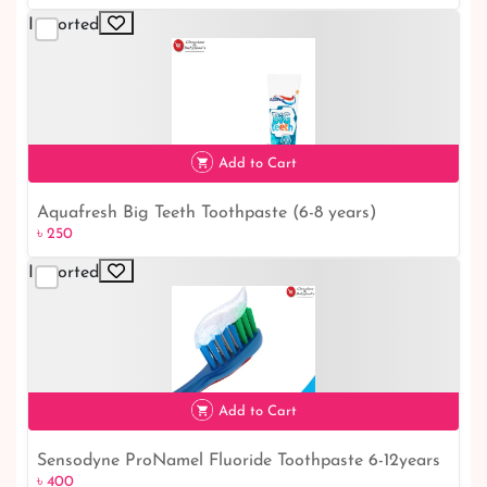
Imported
Add to Cart
Aquafresh Big Teeth Toothpaste (6-8 years)
৳ 250
৳ 250
Imported
Add to Cart
Sensodyne ProNamel Fluoride Toothpaste 6-12years
৳ 400
৳ 400