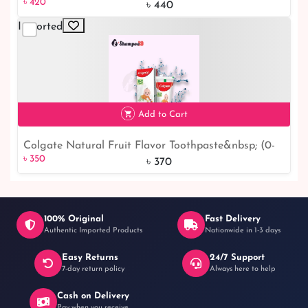
৳ 420
Soda Low Abrasion Daily Toothpaste 75ml
৳ 440
Imported
Add to Cart
Colgate Natural Fruit Flavor Toothpaste&nbsp; (0-
৳ 350
5% off
৳ 350
2years) 50ml | fruit flavor toothpaste
৳ 370
100% Original
Fast Delivery
Authentic Imported Products
Nationwide in 1-3 days
Easy Returns
24/7 Support
7-day return policy
Always here to help
Cash on Delivery
Pay when you receive