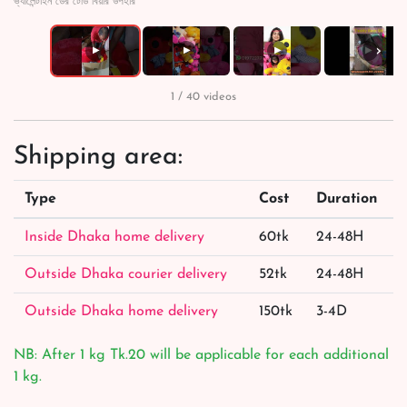
ভ্যালেন্টাইন ডের টেডি বিয়ার উপহার
›
▶
▶
▶
▶
1 / 40 videos
Shipping area:
Type
Cost
Duration
Inside Dhaka home delivery
60tk
24-48H
Outside Dhaka courier delivery
52tk
24-48H
Outside Dhaka home delivery
150tk
3-4D
NB: After 1 kg Tk.20 will be applicable for each additional
1 kg.