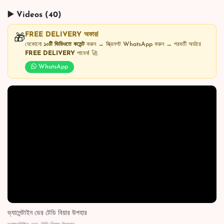
▶️ Videos (40)
FREE DELIVERY অফার!
🎁
যেকোনো
১০টি ভিডিওতে কমেন্ট
করুন → স্ক্রিনশট WhatsApp করুন → পরবর্তী অর্ডারে
FREE DELIVERY
পাবেন! 🚀
WhatsApp
ভ্যালেন্টাইন ডের টেডি বিয়ার উপহার