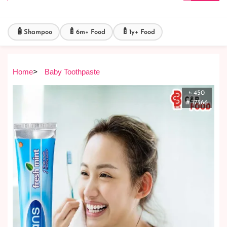
🧴
🍼
🍼
Shampoo
6m+ Food
1y+ Food
Home
>
Baby Toothpaste
৳ 450
# 17566