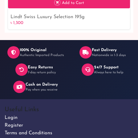
Add to Cart
Lindt Swiss Luxury Selection 195g
৳ 1,300
৳ 1,300
100% Original
Fast Delivery
Authentic Imported Products
Nationwide in 1-3 days
Easy Returns
24/7 Support
7-day return policy
Always here to help
Cash on Delivery
Pay when you receive
Useful Links
Login
Register
Terms and Conditions