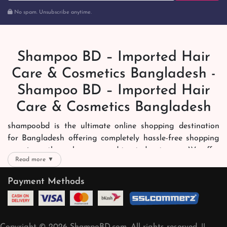
No spam. Unsubscribe anytime.
Shampoo BD – Imported Hair
Care & Cosmetics Bangladesh -
Shampoo BD – Imported Hair
Care & Cosmetics Bangladesh
shampoobd is the ultimate online shopping destination
for Bangladesh offering completely hassle-free shopping
experience through secure and trusted gateways. We offer
Read more ▼
you trendy and reliable shopping with all your preferred
brands and more. Now shopping is easier, quicker and
Payment Methods
always joyous. We help you mark the exact choice here.
We offer our customers with memorable online shopping
experience. Our dedicated shampoobd quality assurance
Copyright © 2026 ShampoBD.com. All rights reserved. ||