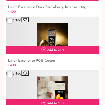
Lindt Excellence Dark Strawberry Intense 100gm
৳ 400
৳ 400
Imported
Add to Cart
Lindt Excellence 90% Cocoa
৳ 400
৳ 400
Imported
Add to Cart