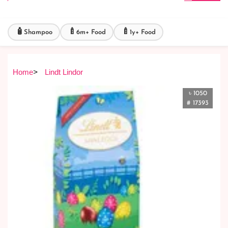
🧴
🍼
🍼
Shampoo
6m+ Food
1y+ Food
Home
>
Lindt Lindor
৳ 1050
# 17393