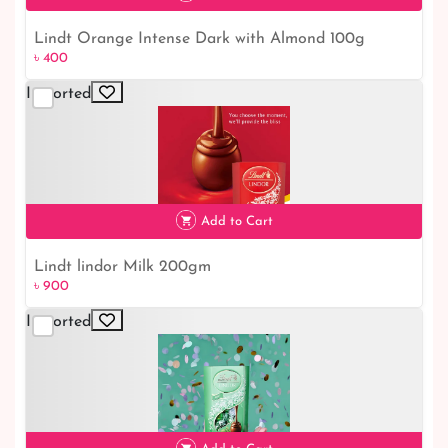
Lindt Orange Intense Dark with Almond 100g
৳ 400
৳ 400
Imported
Add to Cart
Lindt lindor Milk 200gm
৳ 900
৳ 900
Imported