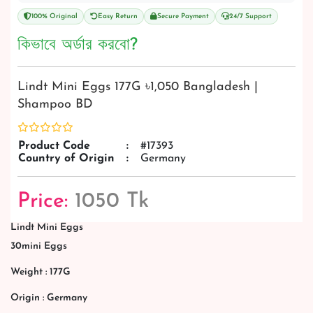
100% Original
Easy Return
Secure Payment
24/7 Support
কিভাবে অর্ডার করবো?
Lindt Mini Eggs 177G ৳1,050 Bangladesh |
Shampoo BD
Product Code
:
#17393
Country of Origin
:
Germany
Price:
1050 Tk
Lindt Mini Eggs
30mini Eggs
Weight : 177G
Origin : Germany