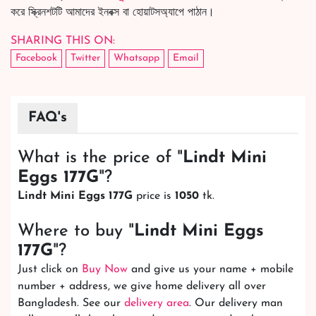
করে স্ক্রিনশটটি আমাদের ইনবক্স বা হোয়াটসঅ্যাপে পাঠান।
SHARING THIS ON:
Facebook
Twitter
Whatsapp
Email
FAQ's
What is the price of "
Lindt Mini
Eggs 177G
"?
Lindt Mini Eggs 177G
price is
1050
tk.
Where to buy "
Lindt Mini Eggs
177G
"?
Just click on
Buy Now
and give us your name + mobile
number + address, we give home delivery all over
Bangladesh. See our
delivery area
. Our delivery man