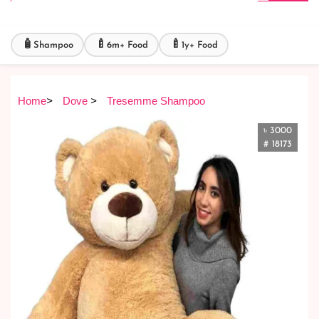
🧴
🍼
🍼
Shampoo
6m+ Food
1y+ Food
Home
>
Dove
>
Tresemme Shampoo
৳ 3000
# 18173