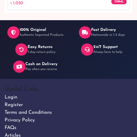
739ML
৳ 1,050
100% Original
Fast Delivery
Authentic Imported Products
Nationwide in 1-3 days
Easy Returns
24/7 Support
৳ 1,050
7-day return policy
Always here to help
Cash on Delivery
Pay when you receive
Useful Links
Login
Register
Terms and Conditions
Privacy Policy
FAQs
Articles