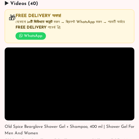
▶️ Videos (40)
FREE DELIVERY অফার!
🎁
যেকোনো
১০টি ভিডিওতে কমেন্ট
করুন → স্ক্রিনশট WhatsApp করুন → পরবর্তী অর্ডারে
FREE DELIVERY
পাবেন! 🚀
WhatsApp
Old Spice Bearglove Shower Gel + Shampoo, 400 ml | Shower Gel For
Men And Women