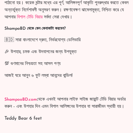
পাঠানো হয়। কয়েক ঘন্টার মধ্যে এর পূর্ণ, আলিঙ্গনপূর্ণ আকৃতি পুনরুদ্ধার করতে কেবল
অন্তর্ভুক্ত নির্দেশাবলী অনুসরণ করুন। রক্ষণাবেক্ষণ ঝামেলামুক্ত, নিশ্চিত করে যে
আপনার
বিশাল টেডি বিয়ার
সর্বদা সেরা দেখায়।
ShampoBD থেকে কেন কেনাকাটা করবেন?
🇧🇩 সারা বাংলাদেশে দ্রুত, নির্ভরযোগ্য ডেলিভারি
🎉 উপহার, চমক এবং উদযাপনের জন্য উপযুক্ত
💯 গুণমানের নিশ্চয়তা সহ আসল পণ্য
আজই ঘরে আনুন ৬ ফুট লম্বা আনন্দের বান্ডিল!
থেকে এখনই আপনার লাইফ সাইজ জায়ান্ট টেডি বিয়ার অর্ডার
ShampooBD.com
করুন - এবং উপহার দিন এমন বিশাল আলিঙ্গনের উপহার যা সারাজীবন স্থায়ী হয়।
Teddy Bear 6 feet