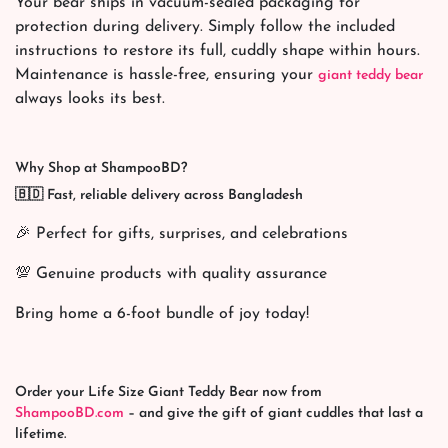
Your bear ships in vacuum-sealed packaging for
protection during delivery. Simply follow the included
instructions to restore its full, cuddly shape within hours.
Maintenance is hassle-free, ensuring your
giant teddy bear
always looks its best.
Why Shop at ShampooBD?
🇧🇩 Fast, reliable delivery across Bangladesh
🎉 Perfect for gifts, surprises, and celebrations
💯 Genuine products with quality assurance
Bring home a 6-foot bundle of joy today!
Order your Life Size Giant Teddy Bear now from
ShampooBD.com
– and give the gift of giant cuddles that last a
lifetime.