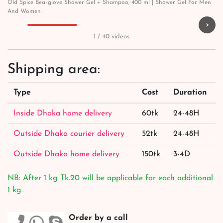
Old Spice Bearglove Shower Gel + Shampoo, 400 ml | Shower Gel For Men
And Women
›
▶
▶
▶
▶
1 / 40 videos
Shipping area:
Type
Cost
Duration
Inside Dhaka home delivery
60tk
24-48H
Outside Dhaka courier delivery
52tk
24-48H
Outside Dhaka home delivery
150tk
3-4D
NB: After 1 kg Tk.20 will be applicable for each additional
1 kg.
Order by a call