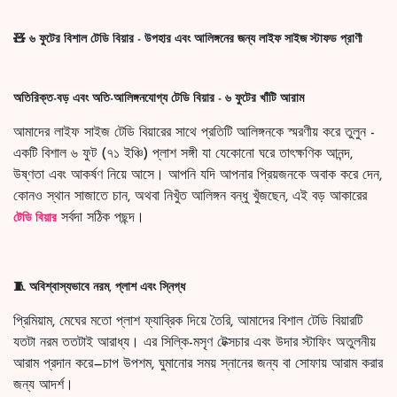
🧸 ৬ ফুটের বিশাল টেডি বিয়ার - উপহার এবং আলিঙ্গনের জন্য লাইফ সাইজ স্টাফড প্রাণী
অতিরিক্ত-বড় এবং অতি-আলিঙ্গনযোগ্য টেডি বিয়ার - ৬ ফুটের খাঁটি আরাম
আমাদের লাইফ সাইজ টেডি বিয়ারের সাথে প্রতিটি আলিঙ্গনকে স্মরণীয় করে তুলুন -
একটি বিশাল ৬ ফুট (৭১ ইঞ্চি) প্লাশ সঙ্গী যা যেকোনো ঘরে তাৎক্ষণিক আনন্দ,
উষ্ণতা এবং আকর্ষণ নিয়ে আসে। আপনি যদি আপনার প্রিয়জনকে অবাক করে দেন,
কোনও স্থান সাজাতে চান, অথবা নিখুঁত আলিঙ্গন বন্ধু খুঁজছেন, এই বড় আকারের
সর্বদা সঠিক পছন্দ।
টেডি বিয়ার
🧵 অবিশ্বাস্যভাবে নরম, প্লাশ এবং স্নিগ্ধ
প্রিমিয়াম, মেঘের মতো প্লাশ ফ্যাব্রিক দিয়ে তৈরি, আমাদের বিশাল টেডি বিয়ারটি
যতটা নরম ততটাই আরাধ্য। এর সিল্কি-মসৃণ টেক্সচার এবং উদার স্টাফিং অতুলনীয়
আরাম প্রদান করে—চাপ উপশম, ঘুমানোর সময় স্নানের জন্য বা সোফায় আরাম করার
জন্য আদর্শ।