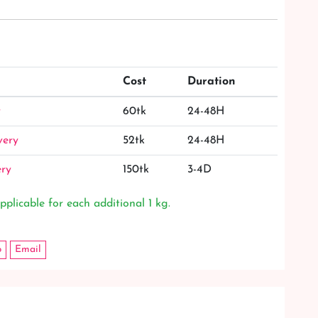
Cost
Duration
y
60tk
24-48H
very
52tk
24-48H
ery
150tk
3-4D
pplicable for each additional 1 kg.
p
Email