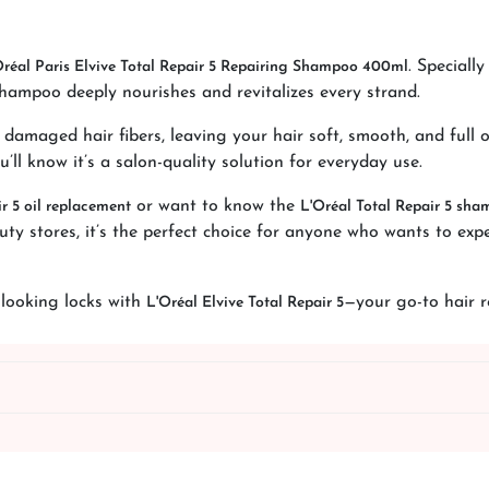
. Speciall
Oréal Paris Elvive Total Repair 5 Repairing Shampoo 400ml
hampoo deeply nourishes and revitalizes every strand.
ir damaged hair fibers, leaving your hair soft, smooth, and full
ou’ll know it’s a salon-quality solution for everyday use.
or want to know the
ir 5 oil replacement
L'Oréal Total Repair 5 sha
auty stores, it’s the perfect choice for anyone who wants to exp
y-looking locks with
—your go-to hair r
L'Oréal Elvive Total Repair 5