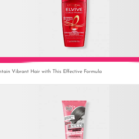
ain Vibrant Hair with This Effective Formula
Add to Cart