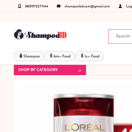
8801972277444
shampoobd.com@gmail.com
Logi
কোনো জিজ্ঞাসায় কল করুনঃ ( IMO + Whatsapp ) +8801972277444 সহজে অর্ডার করতে প্রোডাক্ট পে
🧴
🍼
🍼
Shampoo
6m+ Food
1y+ Food
SHOP BY CATEGORY