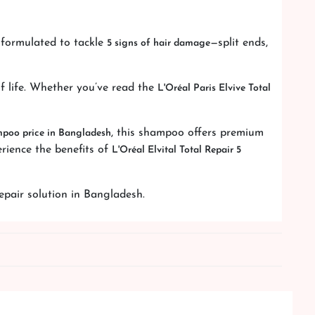
y formulated to tackle
—split ends,
5 signs of hair damage
 of life. Whether you’ve read the
L'Oréal Paris Elvive Total
, this shampoo offers premium
mpoo price in Bangladesh
erience the benefits of
L'Oréal Elvital Total Repair 5
epair solution in Bangladesh.