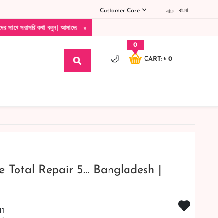
Customer Care
বাংলা
×
 বলুন| আমাদের যেকোনো পণ্য হাতে নিয়ে দেখে টাকা দিবেন ডেলিভারি ম্যান চলে যাওয়ার পরে কোনর
0
🌙
CART: ৳ 0
ve Total Repair 5… Bangladesh |
11