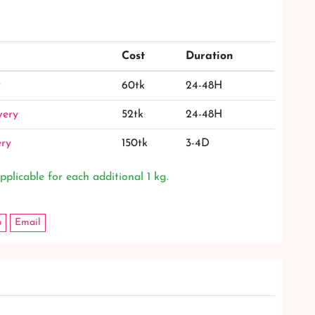
Cost
Duration
y
60tk
24-48H
very
52tk
24-48H
ery
150tk
3-4D
pplicable for each additional 1 kg.
p
Email