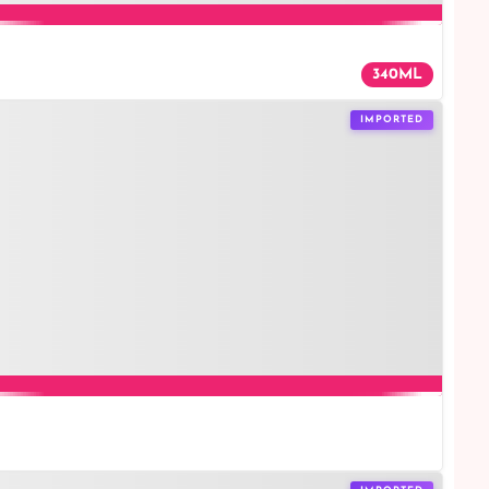
340ML
IMPORTED