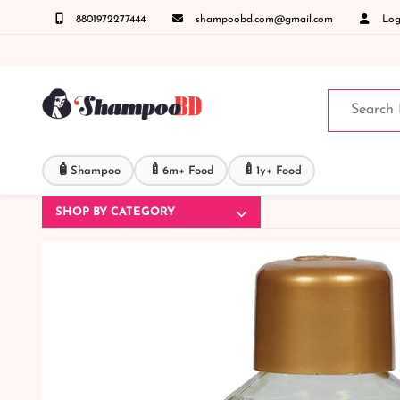
8801972277444
shampoobd.com@gmail.com
Logi
ঞাসায় কল করুনঃ ( IMO + Whatsapp ) +8801972277444 সহজে অর্ডার করতে প্রোডাক্ট পেজে আপনার ম
🧴
🍼
🍼
Shampoo
6m+ Food
1y+ Food
SHOP BY CATEGORY