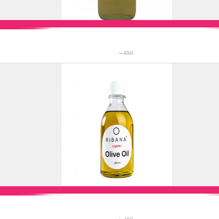
Add to Cart
৳ 850
Add to Cart