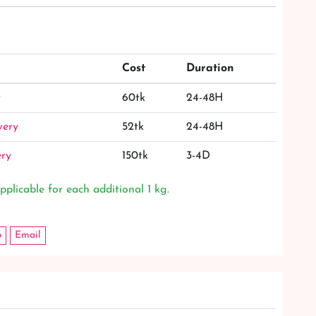
Cost
Duration
y
60tk
24-48H
very
52tk
24-48H
ery
150tk
3-4D
pplicable for each additional 1 kg.
p
Email