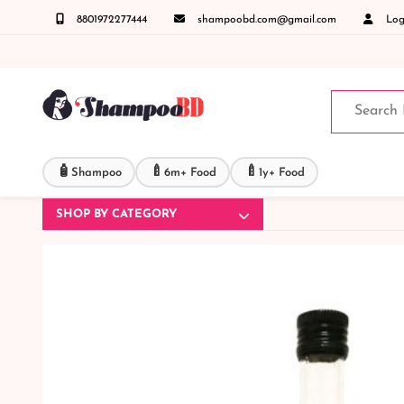
8801972277444
shampoobd.com@gmail.com
Logi
রুনঃ ( IMO + Whatsapp ) +8801972277444 সহজে অর্ডার করতে প্রোডাক্ট পেজে আপনার মোবাইল নাম
🧴
🍼
🍼
Shampoo
6m+ Food
1y+ Food
SHOP BY CATEGORY