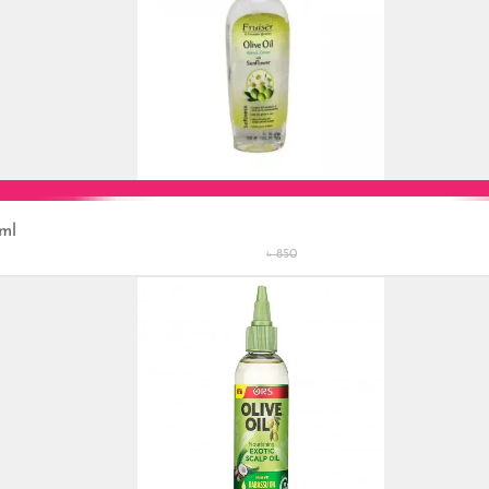
ml
Add to Cart
৳ 850