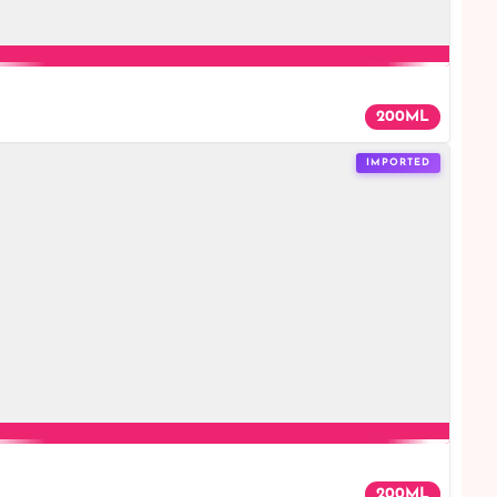
200ML
IMPORTED
200ML