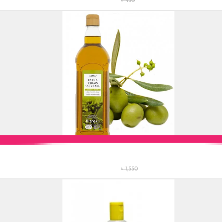
৳ 450
Add to Cart
৳ 1,550