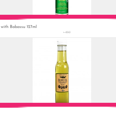
 with Babassu 127ml
Add to Cart
৳ 850