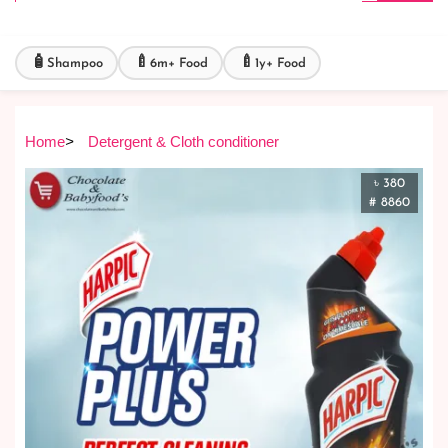
🧴
🍼
🍼
Shampoo
6m+ Food
1y+ Food
Home
>
Detergent & Cloth conditioner
৳ 380
# 8860