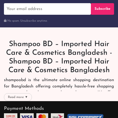
Subscribe
No spam. Unsubscribe anytime.
Shampoo BD – Imported Hair
Care & Cosmetics Bangladesh -
Shampoo BD – Imported Hair
Care & Cosmetics Bangladesh
shampoobd is the ultimate online shopping destination
for Bangladesh offering completely hassle-free shopping
experience through secure and trusted gateways. We offer
Read more ▼
you trendy and reliable shopping with all your preferred
brands and more. Now shopping is easier, quicker and
Payment Methods
always joyous. We help you mark the exact choice here.