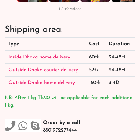
1 / 40 videos
Shipping area:
Type
Cost
Duration
Inside Dhaka home delivery
60tk
24-48H
Outside Dhaka courier delivery
52tk
24-48H
Outside Dhaka home delivery
150tk
3-4D
NB: After 1 kg Tk.20 will be applicable for each additional
1 kg.
Order by a call
8801972277444