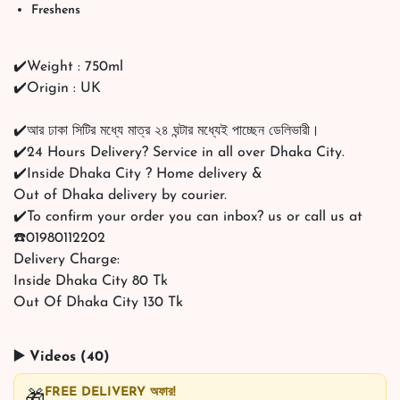
Freshens
✔️Weight : 750ml
✔️Origin : UK
✔️আর ঢাকা সিটির মধ্যে মাত্র ২৪ ঘন্টার মধ্যেই পাচ্ছেন ডেলিভারী।
✔️24 Hours Delivery? Service in all over Dhaka City.
✔️Inside Dhaka City ? Home delivery &
Out of Dhaka delivery by courier.
✔️To confirm your order you can inbox? us or call us at
☎️01980112202
Delivery Charge:
Inside Dhaka City 80 Tk
Out Of Dhaka City 130 Tk
▶️ Videos (40)
FREE DELIVERY অফার!
🎁