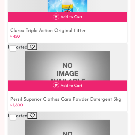
Add to Cart
Clorox Triple Action Original 1litter
৳ 450
৳ 450
Imported
Add to Cart
Persil Superior Clothes Care Powder Detergent 3kg
৳ 1,800
Imported