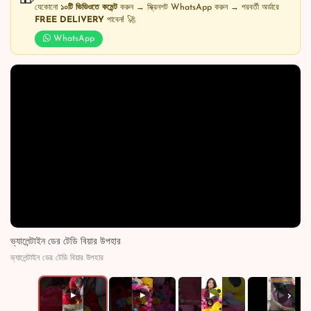
যেকোনো
১০টি ভিডিওতে কমেন্ট
করুন → স্ক্রিনশট WhatsApp করুন → পরবর্তী অর্ডারে
FREE DELIVERY
পাবেন! 🚀
WhatsApp
ভ্যালেন্টাইন ডের টেডি বিয়ার উপহার
ভ্যালেন্টাইন ডের টেডি বিয়ার উপহার
›
▶
▶
▶
▶