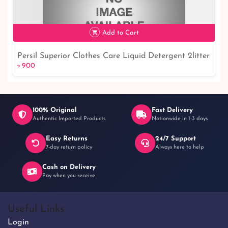
৳ 1,800
Add to Cart
Persil Superior Clothes Care Liquid Detergent 2litter
৳ 900
100% Original
Fast Delivery
Authentic Imported Products
Nationwide in 1-3 days
Easy Returns
24/7 Support
৳ 900
7-day return policy
Always here to help
Cash on Delivery
Pay when you receive
Useful Links
Login