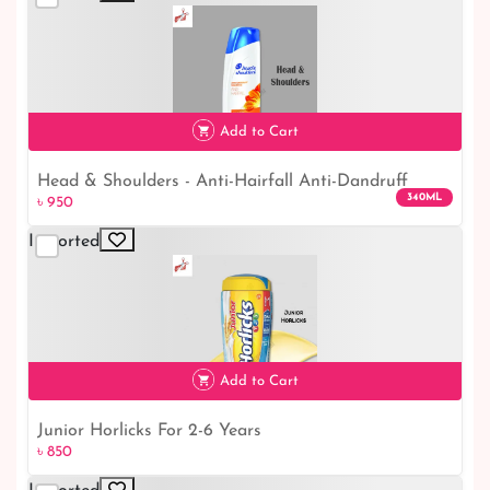
৳ 1,250
Add to Cart
Head & Shoulders - Anti-Hairfall Anti-Dandruff
340ML
৳ 950
Shampoo - 340ml
Imported
৳ 950
Add to Cart
Junior Horlicks For 2-6 Years
৳ 850