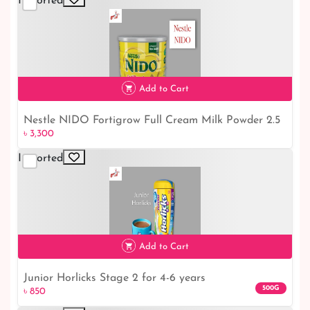
Imported
৳ 850
Add to Cart
Nestle NIDO Fortigrow Full Cream Milk Powder 2.5
৳ 3,300
Kg TIN
Imported
৳ 3,300
Add to Cart
Junior Horlicks Stage 2 for 4-6 years
500G
৳ 850