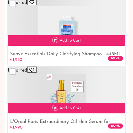
Imported
৳ 850
Add to Cart
Suave Essentials Daily Clarifying Shampoo - 443ML
৳ 1,280
887ML
৳ 1,280
Imported
Add to Cart
L'Oreal Paris Extraordinary Oil Hair Serum for
100ML
৳ 1,990
Women and Men, 100 ml