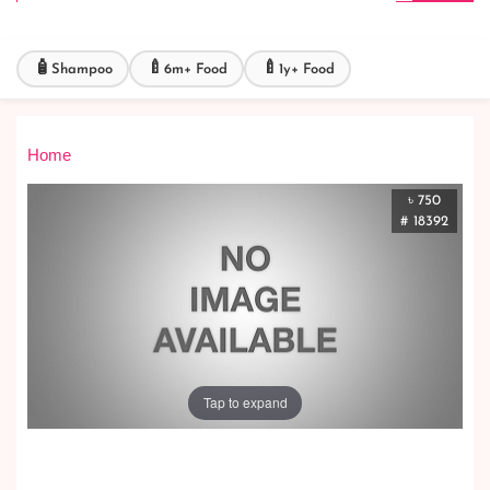
🧴
🍼
🍼
Shampoo
6m+ Food
1y+ Food
Home
৳ 750
# 18392
Tap to expand