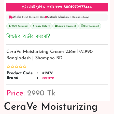
হোয়াটস্যাপ এ অর্ডার করুন: 8801972277444
Dhaka:
Next Business Day
Outside Dhaka:
2-4 Business Days
100% Original
Easy Return
Secure Payment
24/7 Support
কিভাবে অর্ডার করবো?
CeraVe Moisturizing Cream 236ml ৳2,990
Bangladesh | Shampoo BD
Product Code
:
#18176
Brand
:
cerave
Price:
2990 Tk
CeraVe Moisturizing