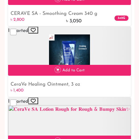
CERAVE SA - Smoothing Cream 340 g
৳ 2,800
8% off
340G
৳ 2,800
৳ 3,050
Imported
Add to Cart
CeraVe Healing Ointment, 3 oz
৳ 1,400
Imported
৳ 1,400