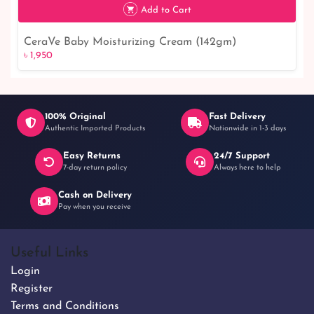
Add to Cart
CeraVe Baby Moisturizing Cream (142gm)
৳ 1,950
৳ 1,950
100% Original
Fast Delivery
Authentic Imported Products
Nationwide in 1-3 days
Easy Returns
24/7 Support
7-day return policy
Always here to help
Cash on Delivery
Pay when you receive
Useful Links
Login
Register
Terms and Conditions