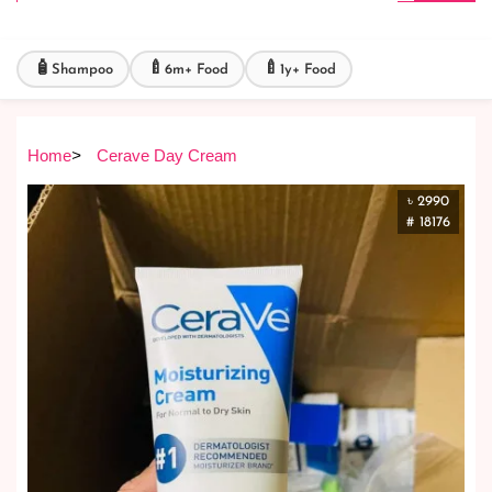
🧴
🍼
🍼
Shampoo
6m+ Food
1y+ Food
Home
>
Cerave Day Cream
৳ 2990
# 18176