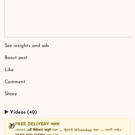
See insights and ads
Boost post
Like
Comment
Share
▶️ Videos (40)
FREE DELIVERY অফার!
🎁
যেকোনো
১০টি ভিডিওতে কমেন্ট
করুন → স্ক্রিনশট WhatsApp করুন → পরবর্তী অর্ডারে