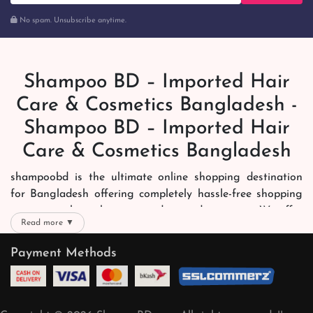
No spam. Unsubscribe anytime.
Shampoo BD – Imported Hair
Care & Cosmetics Bangladesh -
Shampoo BD – Imported Hair
Care & Cosmetics Bangladesh
shampoobd is the ultimate online shopping destination
for Bangladesh offering completely hassle-free shopping
experience through secure and trusted gateways. We offer
Read more ▼
you trendy and reliable shopping with all your preferred
brands and more. Now shopping is easier, quicker and
Payment Methods
always joyous. We help you mark the exact choice here.
We offer our customers with memorable online shopping
experience. Our dedicated shampoobd quality assurance