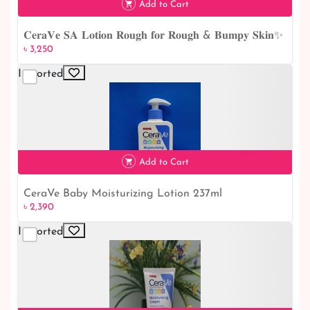
Add to Cart
𝐂𝐞𝐫𝐚𝐕𝐞 𝐒𝐀 𝐋𝐨𝐭𝐢𝐨𝐧 𝐑𝐨𝐮𝐠𝐡 𝐟𝐨𝐫 𝐑𝐨𝐮𝐠𝐡 & 𝐁𝐮𝐦𝐩𝐲 𝐒𝐤𝐢𝐧✨
৳ 3,250
৳ 3,250
Imported
Add to Cart
CeraVe Baby Moisturizing Lotion 237ml
৳ 2,390
৳ 2,390
Imported