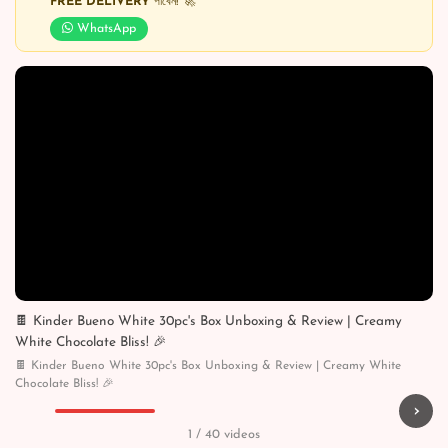
FREE DELIVERY
পাবেন! 🚀
WhatsApp
🍫 Kinder Bueno White 30pc's Box Unboxing & Review | Creamy
White Chocolate Bliss! 🎉
🍫 Kinder Bueno White 30pc's Box Unboxing & Review | Creamy White
Chocolate Bliss! 🎉
›
▶
▶
▶
▶
1 / 40 videos