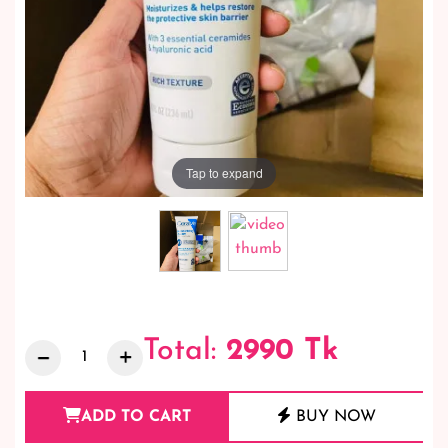
Tap to expand
Total:
2990
Tk
ADD TO CART
BUY NOW