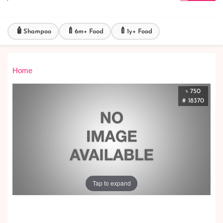
🧴
🍼
🍼
Shampoo
6m+ Food
1y+ Food
Home
৳ 750
# 18370
Tap to expand