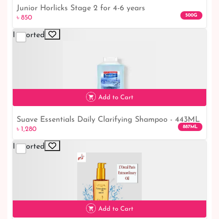
Junior Horlicks Stage 2 for 4-6 years
500G
৳ 850
Imported
৳ 850
Add to Cart
Suave Essentials Daily Clarifying Shampoo - 443ML
৳ 1,280
887ML
৳ 1,280
Imported
Add to Cart