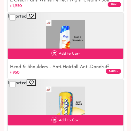
L'Oreal Paris White Perfect Night Cream - 50ml
50ML
৳ 1,250
Imported
৳ 1,250
Add to Cart
Head & Shoulders - Anti-Hairfall Anti-Dandruff
340ML
৳ 950
Shampoo - 340ml
Imported
৳ 950
Add to Cart