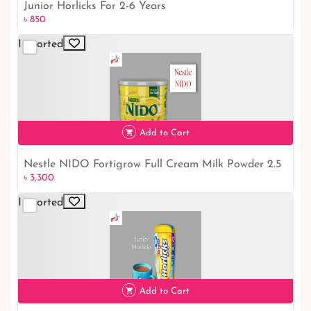
Junior Horlicks For 2-6 Years
৳ 850
Imported
৳ 850
Add to Cart
Nestle NIDO Fortigrow Full Cream Milk Powder 2.5
৳ 3,300
Kg TIN
Imported
৳ 3,300
Add to Cart