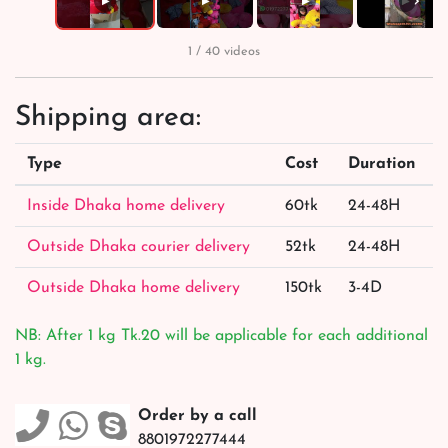
›
▶
▶
▶
▶
1 / 40 videos
Shipping area:
Type
Cost
Duration
Inside Dhaka home delivery
60tk
24-48H
Outside Dhaka courier delivery
52tk
24-48H
Outside Dhaka home delivery
150tk
3-4D
NB: After 1 kg Tk.20 will be applicable for each additional
1 kg.
Order by a call
8801972277444