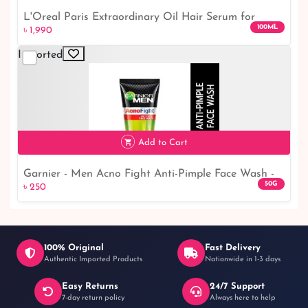
L'Oreal Paris Extraordinary Oil Hair Serum for
100ML
৳ 1,990
Women and Men, 100 ml
Imported
৳ 1,990
Add to Cart
Garnier - Men Acno Fight Anti-Pimple Face Wash -
50G
৳ 250
50gm
100% Original
Fast Delivery
Authentic Imported Products
Nationwide in 1-3 days
Easy Returns
24/7 Support
৳ 250
7-day return policy
Always here to help