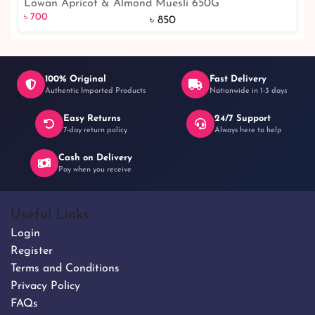
Lowan Apricot & Almond Muesli 650G
৳ 700
18% off
৳ 700
৳ 850
100% Original
Fast Delivery
Authentic Imported Products
Nationwide in 1-3 days
Easy Returns
24/7 Support
7-day return policy
Always here to help
Cash on Delivery
Pay when you receive
Useful Links
Login
Register
Terms and Conditions
Privacy Policy
FAQs