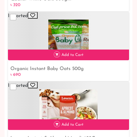
৳ 320
Imported
৳ 320
Add to Cart
Organic Instant Baby Oats 500g
৳ 690
৳ 690
Imported
Add to Cart