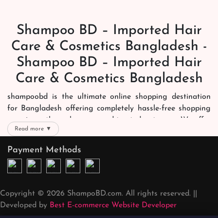
Shampoo BD – Imported Hair
Care & Cosmetics Bangladesh -
Shampoo BD – Imported Hair
Care & Cosmetics Bangladesh
shampoobd is the ultimate online shopping destination
for Bangladesh offering completely hassle-free shopping
experience through secure and trusted gateways. We offer
Read more ▼
you trendy and reliable shopping with all your preferred
brands and more. Now shopping is easier, quicker and
Payment Methods
always joyous. We help you mark the exact choice here.
We offer our customers with memorable online shopping
experience. Our dedicated shampoobd quality assurance
Copyright © 2026 ShampoBD.com. All rights reserved. ||
team works round the clock to personally make sure the
Developed by
Best E-commerce Website Developer
right packages reach on time. You can choose whatever