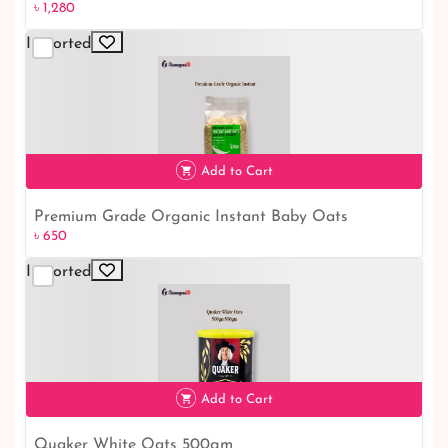
৳ 1,280
Imported
৳ 1,280
Add to Cart
Premium Grade Organic Instant Baby Oats
৳ 650
Imported
৳ 650
Add to Cart
Quaker White Oats 500gm