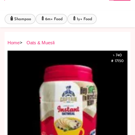
🧴
🍼
🍼
Shampoo
6m+ Food
1y+ Food
Home
>
Oats & Muesli
৳ 740
# 17150