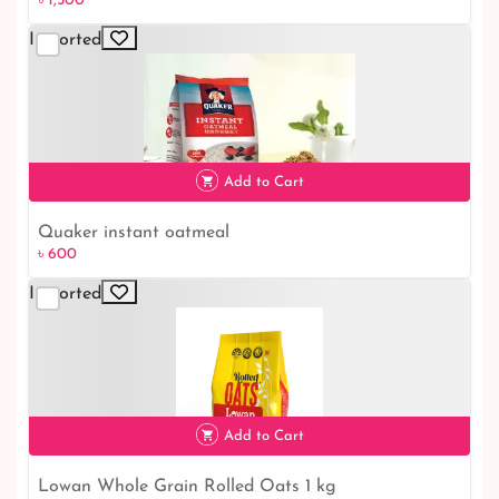
৳ 1,500
Imported
৳ 1,500
Add to Cart
Quaker instant oatmeal
৳ 600
৳ 600
Imported
Add to Cart
Lowan Whole Grain Rolled Oats 1 kg