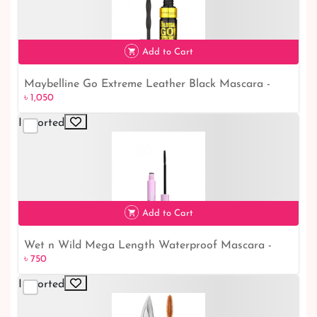
Add to Cart
Maybelline Go Extreme Leather Black Mascara -
৳ 1,050
৳ 1,050
9.5ml: Amplify Your Lashes with Intense Definition
Imported
Add to Cart
Wet n Wild Mega Length Waterproof Mascara -
৳ 750
৳ 750
Very Black: Long-lasting, smudge-proof lashes for a
stunning look
Imported