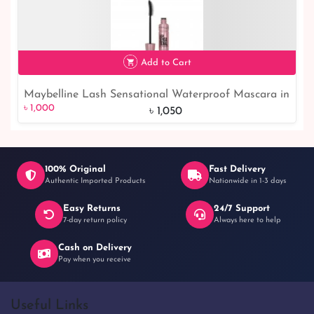
Add to Cart
Maybelline Lash Sensational Waterproof Mascara in
৳ 1,000
5% off
৳ 1,000
Brownish Black - Long-Lasting and Smudge-Proof
৳ 1,050
100% Original
Fast Delivery
Authentic Imported Products
Nationwide in 1-3 days
Easy Returns
24/7 Support
7-day return policy
Always here to help
Cash on Delivery
Pay when you receive
Useful Links