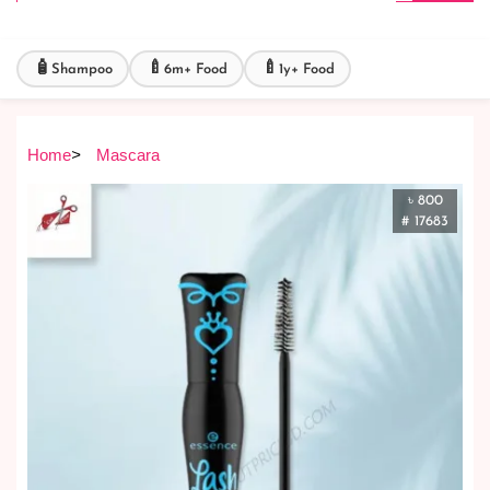
🧴
🍼
🍼
Shampoo
6m+ Food
1y+ Food
Home
>
Mascara
৳ 800
# 17683