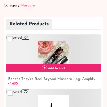
Category:
Mascara
Related Products
Imported
Add to Cart
Benefit They're Real Beyond Mascara - 4g: Amplify
৳ 1,650
৳ 1,650
Your Lashes for a Mesmerizing Look
Imported