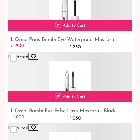
Add to Cart
L'Oreal Paris Bambi Eye Waterproof Mascara -
৳ 1,200
৳ 1,200
Long Lasting Volume in Blackest Black (405)
৳ 1,250
Imported
Add to Cart
L'Oreal Bambi Eye False Lash Mascara - Black
৳ 1,000
5% off
৳ 1,000
8.9ml: Unveil Mesmerizing Lashes
৳ 1,050
Imported