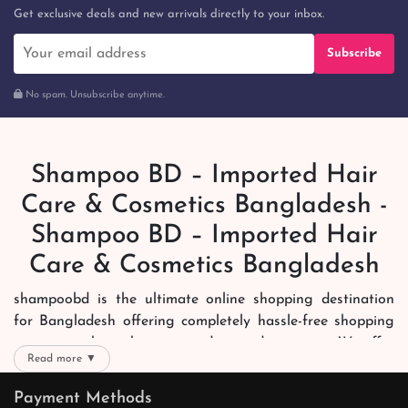
Get exclusive deals and new arrivals directly to your inbox.
Subscribe
No spam. Unsubscribe anytime.
Shampoo BD – Imported Hair
Care & Cosmetics Bangladesh -
Shampoo BD – Imported Hair
Care & Cosmetics Bangladesh
shampoobd is the ultimate online shopping destination
for Bangladesh offering completely hassle-free shopping
experience through secure and trusted gateways. We offer
Read more ▼
you trendy and reliable shopping with all your preferred
brands and more. Now shopping is easier, quicker and
Payment Methods