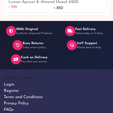
Lowan Apricot & Almond Muesli 650G
৳ 700
18% off
৳ 700
৳ 850
100% Original
Fast Delivery
Authentic Imported Products
Nationwide in 1-3 days
Easy Returns
24/7 Support
7-day return policy
Always here to help
Cash on Delivery
Pay when you receive
Useful Links
Login
Register
Terms and Conditions
Privacy Policy
FAQs