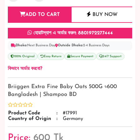
ADD TO CART
BUY NOW
হোয়াটস্যাপ এ অর্ডার করুন: 8801972277444
Dhaka:
Next Business Day
Outside Dhaka:
2-4 Business Days
100% Original
Easy Return
Secure Payment
24/7 Support
কিভাবে অর্ডার করবো?
Briiggen Extra Fine Baby Oats 500G ৳600
Bangladesh | Shampoo BD
Product Code
:
#17991
Country of Origin
:
Germany
Price:
600 Tk