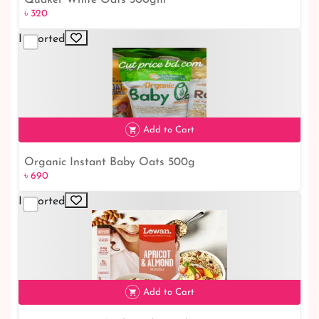
Quaker White Oats 500gm
৳ 320
Imported
৳ 320
Add to Cart
Organic Instant Baby Oats 500g
৳ 690
৳ 690
Imported
Add to Cart