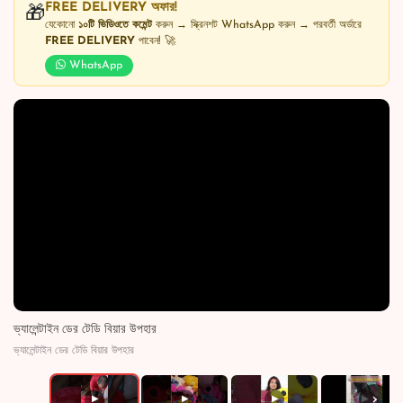
FREE DELIVERY অফার!
🎁
যেকোনো
১০টি ভিডিওতে কমেন্ট
করুন → স্ক্রিনশট WhatsApp করুন → পরবর্তী অর্ডারে
FREE DELIVERY
পাবেন! 🚀
WhatsApp
ভ্যালেন্টাইন ডের টেডি বিয়ার উপহার
ভ্যালেন্টাইন ডের টেডি বিয়ার উপহার
›
▶
▶
▶
▶