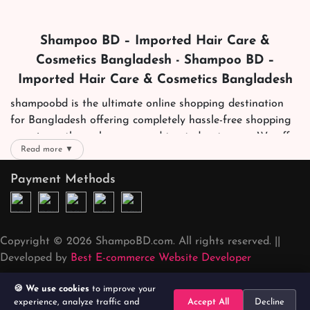
Shampoo BD – Imported Hair Care &
Cosmetics Bangladesh - Shampoo BD –
Imported Hair Care & Cosmetics Bangladesh
shampoobd is the ultimate online shopping destination
for Bangladesh offering completely hassle-free shopping
experience through secure and trusted gateways. We offer
Read more ▼
you trendy and reliable shopping with all your preferred
brands and more. Now shopping is easier, quicker and
Payment Methods
always joyous. We help you mark the exact choice here.
We offer our customers with memorable online shopping
experience. Our dedicated shampoobd quality assurance
Copyright © 2026 ShampoBD.com. All rights reserved. ||
team works round the clock to personally make sure the
Developed by
Best E-commerce Website Developer
right packages reach on time. You can choose whatever
you like. We deliver it right at your address across
🍪 We use cookies
to improve your
Bangladesh. Our services are at your doorsteps all the
experience, analyze traffic and
Accept All
Decline