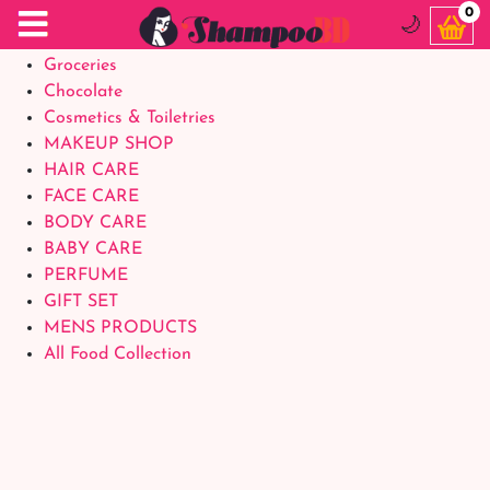
Food Supplements
0
🌙
Baby Foods
Groceries
Chocolate
Cosmetics & Toiletries
MAKEUP SHOP
HAIR CARE
FACE CARE
BODY CARE
BABY CARE
PERFUME
GIFT SET
MENS PRODUCTS
All Food Collection
Login Account
Welcome Back