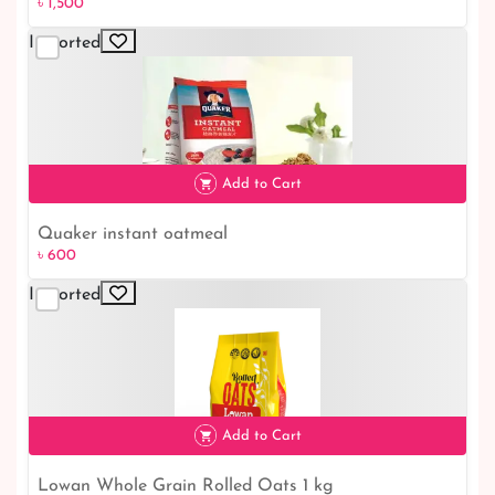
৳ 1,500
Imported
৳ 1,500
Add to Cart
Quaker instant oatmeal
৳ 600
৳ 600
Imported
Add to Cart
Lowan Whole Grain Rolled Oats 1 kg