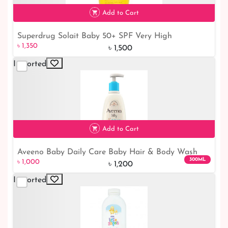
Add to Cart
Superdrug Solait Baby 50+ SPF Very High
৳ 1,350
10% off
৳ 1,350
Moisturising Sun Lotion Advanced UVA/UVB 200ml
৳ 1,500
Imported
Add to Cart
Aveeno Baby Daily Care Baby Hair & Body Wash
৳ 1,000
17% off
300ML
৳ 1,000
300ml
৳ 1,200
Imported