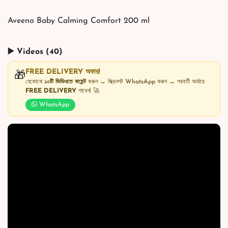
Aveeno Baby Calming Comfort 200 ml
▶️ Videos (40)
FREE DELIVERY অফার!
🎁
যেকোনো
১০টি ভিডিওতে কমেন্ট
করুন → স্ক্রিনশট WhatsApp করুন → পরবর্তী অর্ডারে
FREE DELIVERY
পাবেন! 🚀
WhatsApp