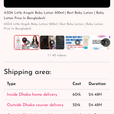
ASDA Little Angels Baby Lotion 500ml | Best Baby Lotion | Baby
Lotion Price In Bangladesh
ASDA Little Angels Baby Lotion 500ml | Best Baby Lotion | Baby Lotion
Price In Bangladesh
›
▶
▶
▶
▶
1 / 40 videos
Shipping area:
Type
Cost
Duration
Inside Dhaka home delivery
60tk
24-48H
Outside Dhaka courier delivery
52tk
24-48H