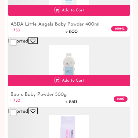
Add to Cart
ASDA Little Angels Baby Powder 400ml
৳ 750
6% off
400ML
৳ 750
৳ 800
Imported
Add to Cart
Boots Baby Powder 500g
৳ 750
12% off
500G
৳ 750
৳ 850
Imported