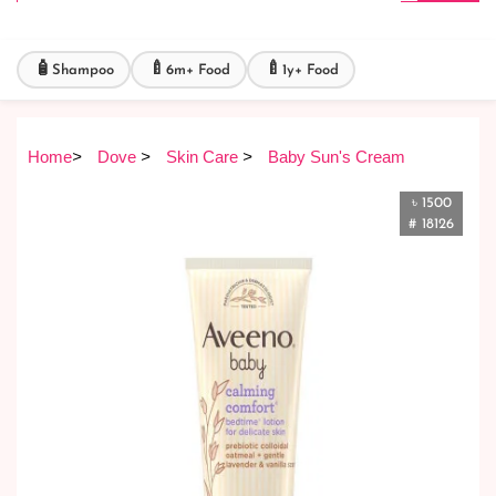
🧴
🍼
🍼
Shampoo
6m+ Food
1y+ Food
Home
>
Dove
>
Skin Care
>
Baby Sun's Cream
৳ 1500
# 18126