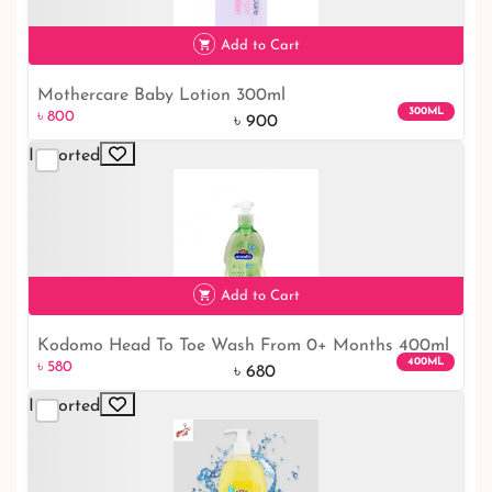
Add to Cart
Mothercare Baby Lotion 300ml
300ML
৳ 800
৳ 900
Imported
৳ 800
11% off
Add to Cart
Kodomo Head To Toe Wash From 0+ Months 400ml
৳ 580
15% off
400ML
৳ 580
৳ 680
Imported