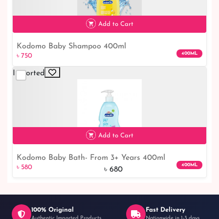
Add to Cart
Kodomo Baby Shampoo 400ml
400ML
৳ 750
Imported
৳ 750
Add to Cart
Kodomo Baby Bath- From 3+ Years 400ml
৳ 580
15% off
400ML
৳ 580
৳ 680
100% Original
Fast Delivery
Authentic Imported Products
Nationwide in 1-3 days