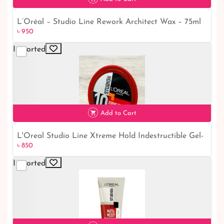
L’Oréal – Studio Line Rework Architect Wax – 75ml
৳ 950
৳ 950
Imported
Add to Cart
L'Oreal Studio Line Xtreme Hold Indestructible Gel-
৳ 850
৳ 850
Glue Big Size Gel (150 ml) | Unbreakable Hairstyles
with L'Oreal Studio Line
Imported