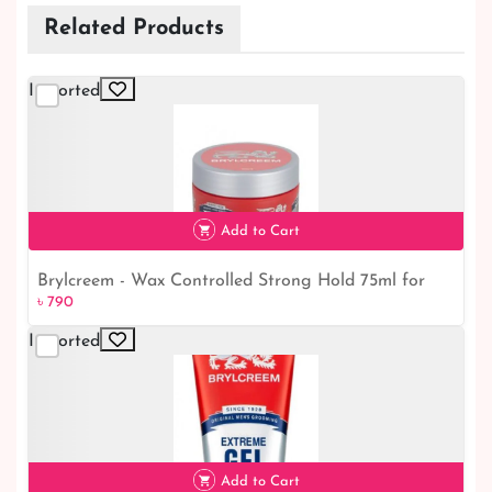
Related Products
Imported
Add to Cart
Brylcreem - Wax Controlled Strong Hold 75ml for
৳ 790
Long-lasting Styling
Imported
৳ 790
Add to Cart