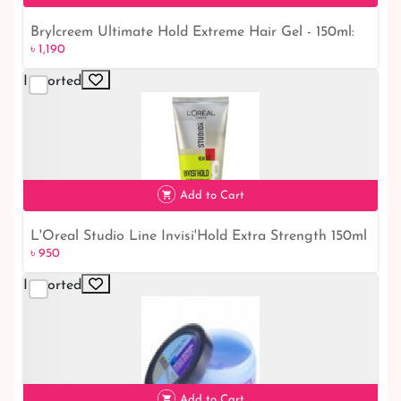
Brylcreem Ultimate Hold Extreme Hair Gel - 150ml:
৳ 1,190
Unleash Your Hair's Full Potential!
Imported
৳ 1,190
Add to Cart
L'Oreal Studio Line Invisi'Hold Extra Strength 150ml
৳ 950
৳ 950
- Buy Online
Imported
Add to Cart