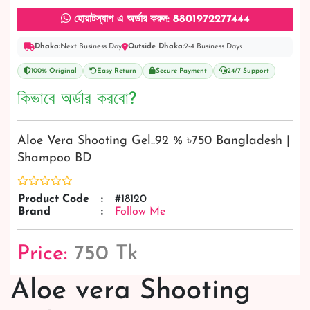
হোয়াটস্যাপ এ অর্ডার করুন: 8801972277444
Dhaka:
Next Business Day
Outside Dhaka:
2-4 Business Days
100% Original
Easy Return
Secure Payment
24/7 Support
কিভাবে অর্ডার করবো?
Aloe Vera Shooting Gel..92 % ৳750 Bangladesh |
Shampoo BD
Product Code
:
#18120
Brand
:
Follow Me
Price:
750 Tk
Aloe vera Shooting