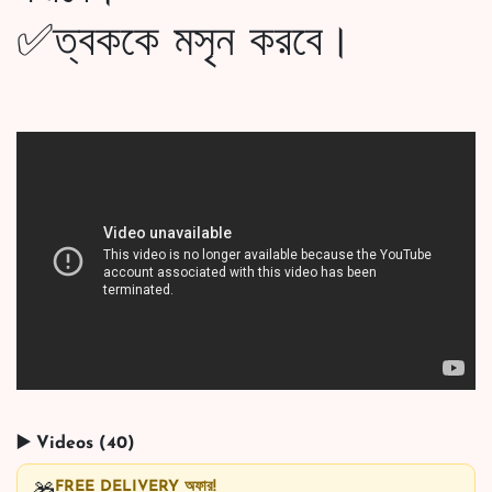
✅ত্বককে মসৃন করবে।
▶️ Videos (40)
FREE DELIVERY অফার!