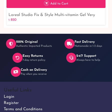
Add to Cart
Loreal Studio Fix & Style Multi-vitamin Gel Very
৳ 850
৳ 850
Strong Hold - 150ml: Get Ultimate Hair Styling with
this Powerful Gel
100% Original
Fast Delivery
Authentic Imported Products
Nationwide in 1-3 days
Easy Returns
24/7 Support
7-day return policy
Always here to help
Cash on Delivery
Pay when you receive
Useful Links
Login
Register
Terms and Conditions