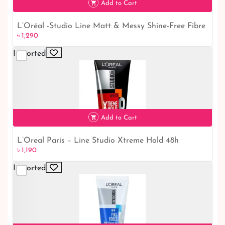
Add to Cart
L’Oréal -Studio Line Matt & Messy Shine-Free Fibre
৳ 1,290
Paste -150ml
Imported
৳ 1,290
Add to Cart
L’Oreal Paris – Line Studio Xtreme Hold 48h
৳ 1,190
৳ 1,190
Indestructible Hair Gel – 150ml
Imported