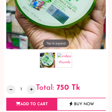
Tap to expand
Total:
750
Tk
ADD TO CART
BUY NOW