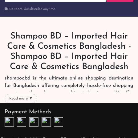
No spam. Unsubscribe anytime.
Shampoo BD – Imported Hair
Care & Cosmetics Bangladesh -
Shampoo BD – Imported Hair
Care & Cosmetics Bangladesh
shampoobd is the ultimate online shopping destination
for Bangladesh offering completely hassle-free shopping
experience through secure and trusted gateways. We offer
Read more ▼
you trendy and reliable shopping with all your preferred
brands and more. Now shopping is easier, quicker and
Payment Methods
always joyous. We help you mark the exact choice here.
We offer our customers with memorable online shopping
experience. Our dedicated shampoobd quality assurance