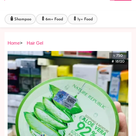
🧴
🍼
🍼
Shampoo
6m+ Food
1y+ Food
Home
>
Hair Gel
৳ 750
# 18120