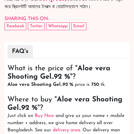
করে স্ক্রিনশটটি আমাদের ইনবক্স বা হোয়াটসঅ্যাপে পাঠান।
SHARING THIS ON:
Facebook
Twitter
Whatsapp
Email
FAQ's
What is the price of "
Aloe vera
Shooting Gel..92 %
"?
Aloe vera Shooting Gel..92 %
price is
750
tk.
Where to buy "
Aloe vera Shooting
Gel..92 %
"?
Just click on
Buy Now
and give us your name + mobile
number + address, we give home delivery all over
Bangladesh. See our
delivery area
. Our delivery man