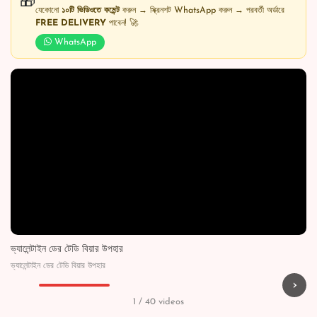
🎁
যেকোনো
১০টি ভিডিওতে কমেন্ট
করুন → স্ক্রিনশট WhatsApp করুন → পরবর্তী অর্ডারে
FREE DELIVERY
পাবেন! 🚀
WhatsApp
ভ্যালেন্টাইন ডের টেডি বিয়ার উপহার
ভ্যালেন্টাইন ডের টেডি বিয়ার উপহার
›
▶
▶
▶
▶
1 / 40 videos