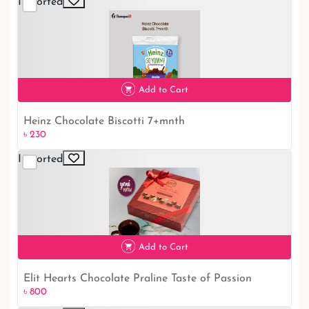
Imported
Add to Cart
Heinz Chocolate Biscotti 7+mnth
৳ 230
Imported
৳ 230
Add to Cart
Elit Hearts Chocolate Praline Taste of Passion
৳ 800
৳ 800