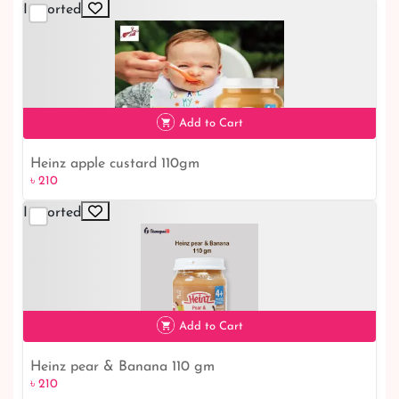
Imported
Add to Cart
Heinz apple custard 110gm
৳ 210
Imported
৳ 210
Add to Cart
Heinz pear & Banana 110 gm
৳ 210