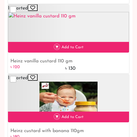
Imported
৳ 300
Add to Cart
Heinz vanilla custard 110 gm
৳ 120
৳ 130
Imported
৳ 120
8% off
Add to Cart
Heinz custard with banana 110gm
৳ 180