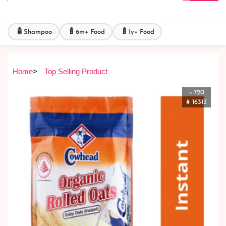
🧴
🍼
🍼
Shampoo
6m+ Food
1y+ Food
Home
>
Top Selling Product
৳ 720
# 16313