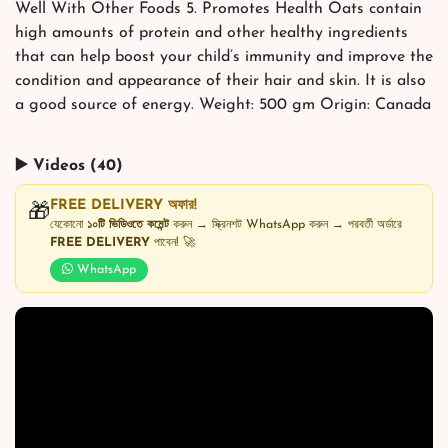
Well With Other Foods 5. Promotes Health Oats contain
high amounts of protein and other healthy ingredients
that can help boost your child’s immunity and improve the
condition and appearance of their hair and skin. It is also
a good source of energy. Weight: 500 gm Origin: Canada
▶️ Videos (40)
FREE DELIVERY অফার!
🎁
যেকোনো
১০টি ভিডিওতে কমেন্ট
করুন → স্ক্রিনশট WhatsApp করুন → পরবর্তী অর্ডারে
FREE DELIVERY
পাবেন! 🚀
WhatsApp