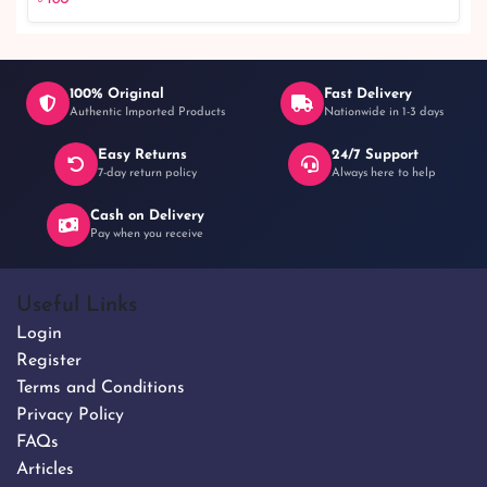
100% Original
Fast Delivery
Authentic Imported Products
Nationwide in 1-3 days
Easy Returns
24/7 Support
৳ 180
7-day return policy
Always here to help
Cash on Delivery
Pay when you receive
Useful Links
Login
Register
Terms and Conditions
Privacy Policy
FAQs
Articles