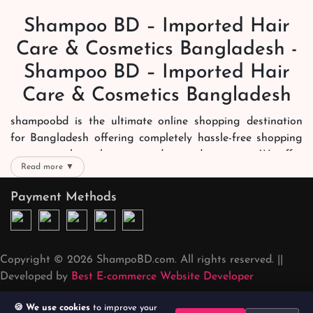
Shampoo BD – Imported Hair
Care & Cosmetics Bangladesh -
Shampoo BD – Imported Hair
Care & Cosmetics Bangladesh
shampoobd is the ultimate online shopping destination
for Bangladesh offering completely hassle-free shopping
experience through secure and trusted gateways. We offer
Read more ▼
you trendy and reliable shopping with all your preferred
brands and more. Now shopping is easier, quicker and
Payment Methods
always joyous. We help you mark the exact choice here.
We offer our customers with memorable online shopping
experience. Our dedicated shampoobd quality assurance
Copyright © 2026 ShampoBD.com. All rights reserved. ||
team works round the clock to personally make sure the
Developed by
Best E-commerce Website Developer
right packages reach on time. You can choose whatever
you like. We deliver it right at your address across
🍪 We use cookies
to improve your