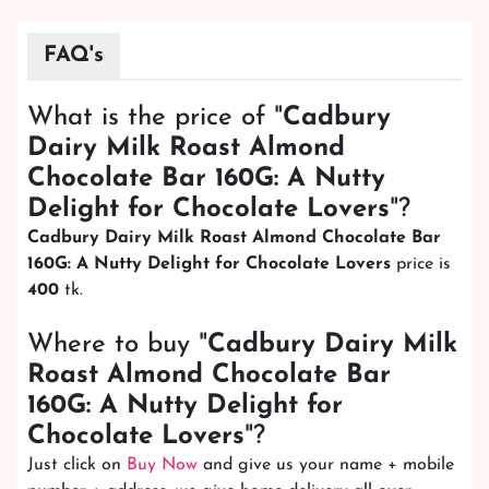
160G: A Nutty Delight for Chocolate Lovers
price is
400
tk.
Where to buy "
Cadbury Dairy Milk
Roast Almond Chocolate Bar
160G: A Nutty Delight for
Chocolate Lovers
"?
Just click on
Buy Now
and give us your name + mobile
number + address, we give home delivery all over
Bangladesh. See our
delivery area
. Our delivery man
will go to all this place and give your product home
delivery.
How to Order?
ইনবক্স এ মেসেজ করার পরিবর্তে, সরাসরি আমাদের App অথবা Website এ