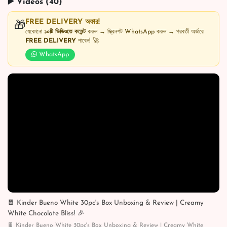
▶️ Videos (40)
FREE DELIVERY অফার!
🎁
যেকোনো
১০টি ভিডিওতে কমেন্ট
করুন → স্ক্রিনশট WhatsApp করুন → পরবর্তী অর্ডারে
FREE DELIVERY
পাবেন! 🚀
WhatsApp
🍫 Kinder Bueno White 30pc's Box Unboxing & Review | Creamy
White Chocolate Bliss! 🎉
🍫 Kinder Bueno White 30pc's Box Unboxing & Review | Creamy White