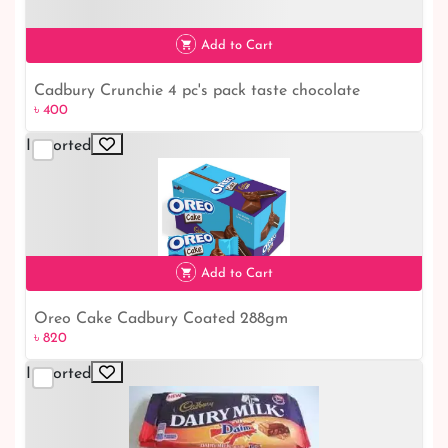
৳ 400
Add to Cart
Oreo Cake Cadbury Coated 288gm
৳ 820
৳ 820
Imported
Add to Cart
Cadbury Dairy Milk Daim 120g
৳ 350
৳ 350
100% Original
Fast Delivery
Authentic Imported Products
Nationwide in 1-3 days