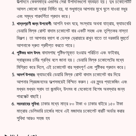
উত্পাদনে কেবলমাত্র এগুলির সেরা উপাদানগুলো ব্যবহৃত হয়। দুধ চকোলেটটি
আসল কোকো দ্বারা নির্মিত হয়, যা শুধুমাত্র আপনার মুখে ঘুলে যাওয়া মধুর
এবং সমৃদ্ধ পারদর্শিতা প্রদান করে।
আপনি যখন ঘরে, সংস্থায় অথবা যাত্রায়, ক্যাডবেরি
খাদ্যপ্রাণী জন্য উপযোগী:
ডেয়ারি মিল্ক রোস্ট বাদাম চকোলেট বার একটি সহজ এবং তৃপ্তিকর নাস্তা
বিকল্প। তা আপনার ব্যাগ বা ডেস্ক ড্রোয়ারে রাখুন যাতে তা দরকারি মুহুর্তে
আপনাকে দ্রুত প্রদীপ্ত করতে পারে।
বাদামগাছ পুষ্টিগুণযুক্ত হওয়ায় পরিচিত এবং ফাইবার,
পুষ্টিকর ভাল উৎস:
স্বাস্থ্যকর চর্বির গ্রন্থি বলে জানা হয়। ডেয়ারি মিল্ক চকোলেটের মধ্যে
মিশ্রিত করে দিলে, এই চকোলেট বার স্বাদপূর্ণ এবং পুষ্টিকর প্রদান করে।
ক্যাডবেরি ডেয়ারি মিল্ক রোস্ট বাদাম চকোলেট বার দিয়ে
আদর্শ উপহার:
আপনার প্রিয়জনদের অল্পসময়েই বিস্মিত করুন। এর সুন্দর প্যাকেজিং এবং
মখ্খন মখ্খন স্বাদ তা জন্মদিন, উৎসব বা যেকোনো বিশেষ অবস্থার জন্য
পারফেক্ট বাছাই।
ঢাকার মধ্যে মাত্র ৮০ টাকা ও ঢাকার বাইরে ১৫০ টাকা
সরবরাহের সুবিধা:
মাত্রায় ডেলিভারি চার্জের সাথে এই মজাদার চকোলেট বারটি অর্ডার করার
সুবিধা আরও সহজ হয