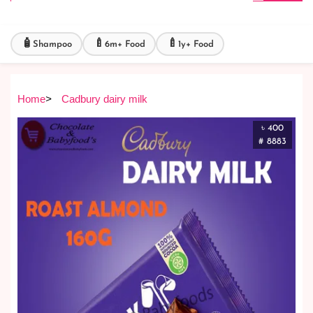
🧴
🍼
🍼
Shampoo
6m+ Food
1y+ Food
Home
>
Cadbury dairy milk
৳ 400
# 8883