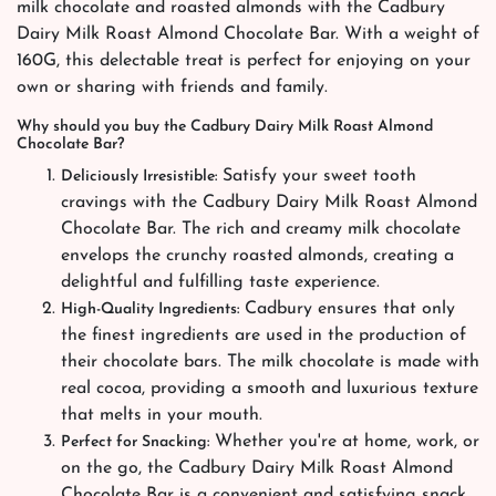
milk chocolate and roasted almonds with the Cadbury
Dairy Milk Roast Almond Chocolate Bar. With a weight of
160G, this delectable treat is perfect for enjoying on your
own or sharing with friends and family.
Why should you buy the Cadbury Dairy Milk Roast Almond
Chocolate Bar?
Satisfy your sweet tooth
Deliciously Irresistible:
cravings with the Cadbury Dairy Milk Roast Almond
Chocolate Bar. The rich and creamy milk chocolate
envelops the crunchy roasted almonds, creating a
delightful and fulfilling taste experience.
Cadbury ensures that only
High-Quality Ingredients:
the finest ingredients are used in the production of
their chocolate bars. The milk chocolate is made with
real cocoa, providing a smooth and luxurious texture
that melts in your mouth.
Whether you're at home, work, or
Perfect for Snacking:
on the go, the Cadbury Dairy Milk Roast Almond
Chocolate Bar is a convenient and satisfying snack