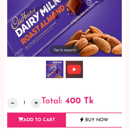
Tap to expand
Total:
400
Tk
ADD TO CART
BUY NOW