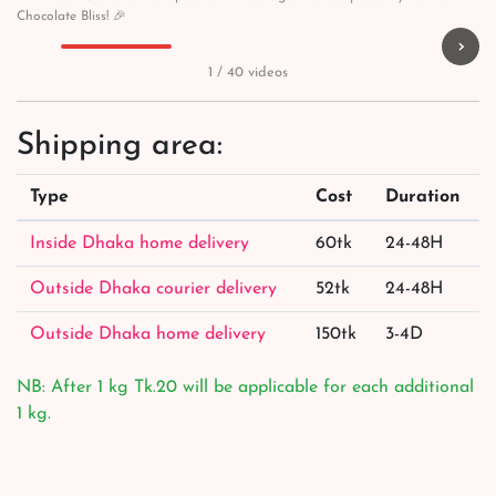
Chocolate Bliss! 🎉
›
▶
▶
▶
▶
1 / 40 videos
Shipping area:
Type
Cost
Duration
Inside Dhaka home delivery
60tk
24-48H
Outside Dhaka courier delivery
52tk
24-48H
Outside Dhaka home delivery
150tk
3-4D
NB: After 1 kg Tk.20 will be applicable for each additional
1 kg.
Order by a call