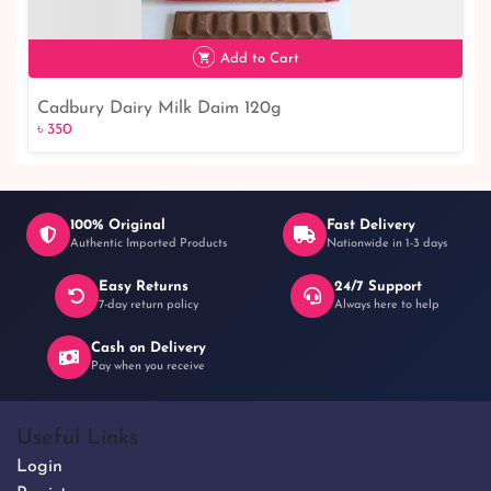
Easy Returns
24/7 Support
7-day return policy
Always here to help
Cash on Delivery
Pay when you receive
Useful Links
Login
Register
Terms and Conditions
Privacy Policy
FAQs
Articles
Contact Us
Return & Refund
About Us
How to Order?