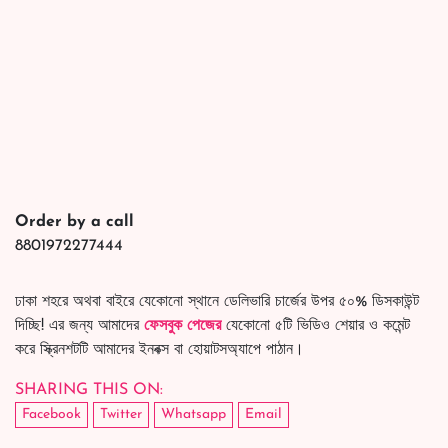
8801972277444
ঢাকা শহরে অথবা বাইরে যেকোনো স্থানে ডেলিভারি চার্জের উপর ৫০% ডিসকাউন্ট
দিচ্ছি! এর জন্য আমাদের
ফেসবুক পেজের
যেকোনো ৫টি ভিডিও শেয়ার ও কমেন্ট
করে স্ক্রিনশটটি আমাদের ইনবক্স বা হোয়াটসঅ্যাপে পাঠান।
SHARING THIS ON:
Facebook
Twitter
Whatsapp
Email
FAQ's
What is the price of "
Cadbury
Dairy Milk Roast Almond
Chocolate Bar 160G: A Nutty
Delight for Chocolate Lovers
"?
Cadbury Dairy Milk Roast Almond Chocolate Bar