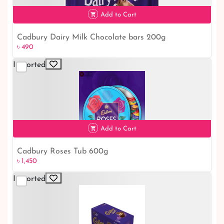
Add to Cart
Cadbury Roses Tub 600g
৳ 1,450
৳ 1,450
Imported
Add to Cart
Cadbury Cake 288gm
৳ 1,150
৳ 1,150
Imported